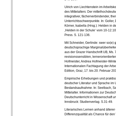
Ulrich von Liechtenstein im Arbeitsko
des Mittelalters: Der mittelhochdeu
integrativer, fächerverbindender, the
Unterrichtsschwerpunkte. In: Goller, 
Körner, Isabella (Hrsg.): Helden in
‚Helden in der Schule‘ vom 10-12.1
Press. S. 121-136.
Mit Schneider, Gerlinde: swer so(e)
deutschsprachige Marginalüberlief
aus der Grazer Handschrift UB, Ms. 
revisionssensiblen, lernerorientierten
Hofmeister, Andrea Hofmeister-Winter
Internationalen Fachtagung der Arbe
Edition, Graz, 17. bis 20. Februar 2
Empirische Erhebungen und praktis
deutscher Literatur und Sprache im U
Bestandsaufnahme. In: Seelbach, Sa
Mittelalter. Informationen zur Deutschd
Deutschunterricht in Wissenschaft u
Innsbruck: Studienverlag. S.31-49.
Literarisches Lernen anhand älterer
Differenzqualität als Chance für de