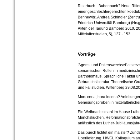
Ritterbuch - Bubenbuch? Neue Ritter
einer geschlechtergerechten koeduka
Bennewitz, Andrea Schindler (Zentrum
Friedrich-Universität Bamberg) (Hrsg
Akten der Tagung Bamberg 2010. 201
Mittelalterstudien, 5), 137 - 153.
Vorträge
'Agens- und Patienswechsel' als re
semantischen Rollen in medizinisch
Bartholomäus. Sprachliche Faktur und
Gebrauchsliteratur. Theoretische 
und Fallstudien. Wittenberg 29.08.2
Mors certa, hora incerta? Anleitung
Genesungsproben in mittelalterlichen
Ein Weihnachtsmahl im Hause Luther
Mönchskuchen, Reformationsbrötche
anlässlich des Luther-Jubiläumsjahr
Das puech tichtet ein maister? Zur 
Überlieferung. HWGL Kolloquium am