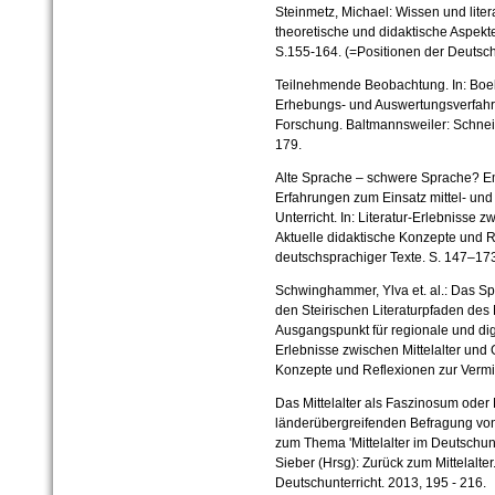
Steinmetz, Michael: Wissen und lite
theoretische und didaktische Aspekt
S.155-164. (=Positionen der Deutsch
Teilnehmende Beobachtung. In: Boel
Erhebungs- und Auswertungsverfahre
Forschung. Baltmannsweiler: Schne
179.
Alte Sprache – schwere Sprache? E
Erfahrungen zum Einsatz mittel- un
Unterricht. In: Literatur-Erlebnisse 
Aktuelle didaktische Konzepte und R
deutschsprachiger Texte. S. 147–17
Schwinghammer, Ylva et. al.: Das Spa
den Steirischen Literaturpfaden des Mi
Ausgangspunkt für regionale und digit
Erlebnisse zwischen Mittelalter und 
Konzepte und Reflexionen zur Vermit
Das Mittelalter als Faszinosum oder
länderübergreifenden Befragung von
zum Thema 'Mittelalter im Deutschunt
Sieber (Hrsg): Zurück zum Mittelalte
Deutschunterricht. 2013, 195 - 216.