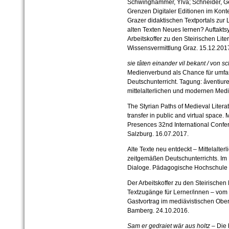
Schwinghammer, Ylva; Schneider, Ger
Grenzen Digitaler Editionen im Konte
Grazer didaktischen Textportals zur L
alten Texten Neues lernen? Auftakt
Arbeitskoffer zu den Steirischen Lite
Wissensvermittlung Graz. 15.12.201
sie tâten einander vil bekant / von s
Medienverbund als Chance für umfang
Deutschunterricht. Tagung: âventiur
mittelalterlichen und modernen Med
The Styrian Paths of Medieval Literat
transfer in public and virtual space
Presences 32nd International Confer
Salzburg. 16.07.2017.
Alte Texte neu entdeckt – Mittelalterl
zeitgemäßen Deutschunterrichts. Im
Dialoge. Pädagogische Hochschule 
Der Arbeitskoffer zu den Steirischen 
Textzugänge für Lerner/innen – vom
Gastvortrag im mediävistischen Ober
Bamberg. 24.10.2016.
Sam er gedraiet wär aus holtz
– Die 