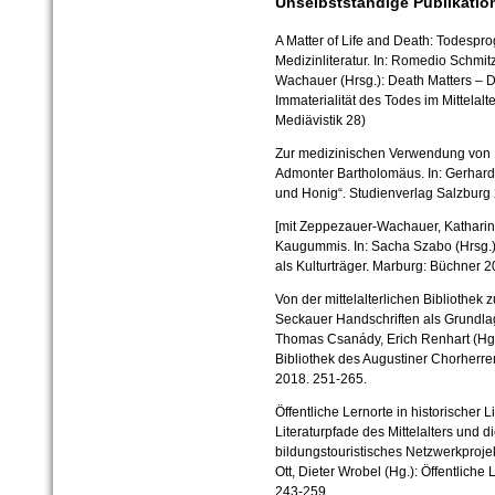
Unselbstständige Publikatio
A Matter of Life and Death: Todesprog
Medizinliteratur. In: Romedio Schmi
Wachauer (Hrsg.): Death Matters – De
Immaterialität des Todes im Mittelalt
Mediävistik 28)
Zur medizinischen Verwendung von H
Admonter Bartholomäus. In: Gerhar
und Honig“. Studienverlag Salzburg
[mit Zeppezauer-Wachauer, Katharina]
Kaugummis. In: Sacha Szabo (Hrsg.
als Kulturträger. Marburg: Büchner 
Von der mittelalterlichen Bibliothek 
Seckauer Handschriften als Grundlage
Thomas Csanády, Erich Renhart (Hg.)
Bibliothek des Augustiner Chorherren
2018. 251-265.
Öffentliche Lernorte in historischer L
Literaturpfade des Mittelalters und d
bildungstouristisches Netzwerkprojekt
Ott, Dieter Wrobel (Hg.): Öffentliche 
243-259.