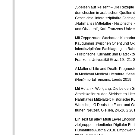
„Speisen auf Reisen“ – Die Rezept
den chósten in arabischen Quellen de
Geschichte. Interdisziplinäre Facht
„Nahrhaftes Mittelalter - Historische
und Okzident“, Karl-Franzens-Univer
Mit Zeppezauer-Wachauer, Katharina:
Kaugummis zwischen Orient und Okzi
Interdisziplinäre Fachtagung im Rahm
- Historische Kulinarik und Diätetik 
Franzens-Universität Graz. 19.‒21.
A Matter of Life and Death: Prognosi
in Medieval Medical Literature. Sessi
(Non)-mortal remains. Leeds 2019.
Mit Holanik, Wolfgang: Die beiden G
Arbeitskoffer zu den Steirischen Lite
Nahrhaftes Mittelalter: Historische K
Workshop IG Deutsche Fach- und Geb
frühen Neuzeit. Gießen, 24.-26.2.20
Ein Text für alle? Multi Level Encodi
zielgruppenorientierter Digitaler Editi
Humanities Austria 2018. Empoweri