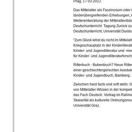
Prag, 17.03.2012.
Das Mittelalter als Faszinosum oder
länderübergreifenden Erhebungen, 
Weiterentwicklung der Mittelalterdid
Deutschunterricht. Tagung Zurück zum
Deutschunterricht, Universität Duis
"Zum Glück lebst du nicht im Mittelalt
Kriegsschauplatz in der Kinderliteratu
Kinder- und Jugendliteratur und -me
für Kinder- und Jugendliteraturforsc
Ritterbuch - Bubenbuch? Neue Ritter
einer geschlechtergerechten koeduka
Kinder- und Jugendbuch, Bamberg, 
Zwischen hard facts und soft skills:
von Mittelalter-Wissen in der kompet
das Fach Deutsch. Vortrag im Rahm
Skalarität als kulturelle Ordnungsmu
Universität Graz.