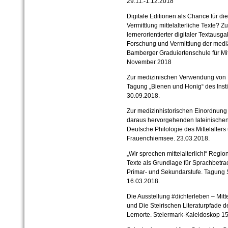
29.11.-1.12.2018
Digitale Editionen als Chance für d
Vermittlung mittelalterliche Texte? 
lernerorientierter digitaler Textaus
Forschung und Vermittlung der mediä
Bamberger Graduiertenschule für Mit
November 2018
Zur medizinischen Verwendung von 
Tagung „Bienen und Honig“ des Insti
30.09.2018.
Zur medizinhistorischen Einordnung 
daraus hervorgehenden lateinische
Deutsche Philologie des Mittelalters
Frauenchiemsee. 23.03.2018.
„Wir sprechen mittelalterlich!“ Regi
Texte als Grundlage für Sprachbetra
Primar- und Sekundarstufe. Tagung 
16.03.2018.
Die Ausstellung #dichterleben – Mitte
und Die Steirischen Literaturpfade d
Lernorte. Steiermark-Kaleidoskop 15