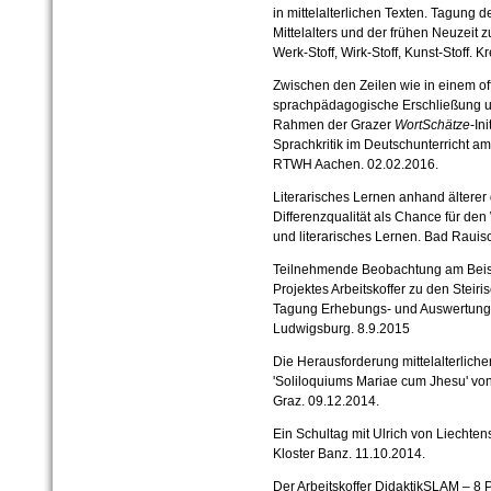
in mittelalterlichen Texten. Tagung d
Mittelalters und der frühen Neuzeit
Werk-Stoff, Wirk-Stoff, Kunst-Stoff. 
Zwischen den Zeilen wie in einem o
sprachpädagogische Erschließung uns
Rahmen der Grazer
WortSchätze
-In
Sprachkritik im Deutschunterricht a
RTWH Aachen. 02.02.2016.
Literarisches Lernen anhand älterer
Differenzqualität als Chance für de
und literarisches Lernen. Bad Rauis
Teilnehmende Beobachtung am Beisp
Projektes Arbeitskoffer zu den Steiri
Tagung Erhebungs- und Auswertungsv
Ludwigsburg. 8.9.2015
Die Herausforderung mittelalterliche
'Soliloquiums Mariae cum Jhesu' von
Graz. 09.12.2014.
Ein Schultag mit Ulrich von Liechten
Kloster Banz. 11.10.2014.
Der Arbeitskoffer DidaktikSLAM – 8 Pl