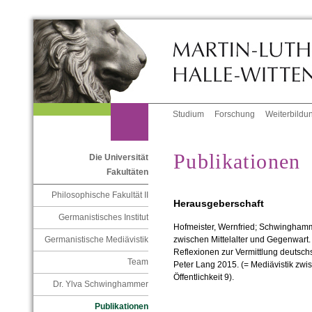
Studium
Forschung
Weiterbildu
Publikationen
Die Universität
Fakultäten
Philosophische Fakultät II
Herausgeberschaft
Germanistisches Institut
Hofmeister, Wernfried; Schwinghammer
Germanistische Mediävistik
zwischen Mittelalter und Gegenwart.
Reflexionen zur Vermittlung deutsch
Team
Peter Lang 2015. (= Mediävistik zw
Öffentlichkeit 9).
Dr. Ylva Schwinghammer
Publikationen