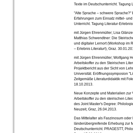
Texte im Deutschunterricht. Tagung L
"Alte Sprache – schwere Sprache?"
Erfahrungen zum Einsatz mittel- un
Unterricht. Tagung Literatur-Erlebni
mit Jürgen Ehrenmüller; Lisa Glänzer
Matthias Schwendtner: Die Steirische
und digitaler Lernort (Workshop im 
– Erlebnis Literatur!), Graz. 30.01.20
mit Jürgen Ehrenmüller; Wolfgang Hol
Arbeitskoffer zu den Steirischen Lite
Projektbericht aus der Sicht von L
Universität. Eröffnungssymposion "Lit
Zeitgemäße Literaturdidaktik mit Foku
18.10.2013.
Neue Konzepte und Materialien zur V
Arbeitskoffer zu den steirischen Lite
des Joint Master's Degree: Philologi
Neuzeit, Graz, 26.04.2013.
Das Mittelalter als Faszinosum oder
länderübergreifende Erhebung zur Mi
Deutschunterricht. PRAGESTT, Philos