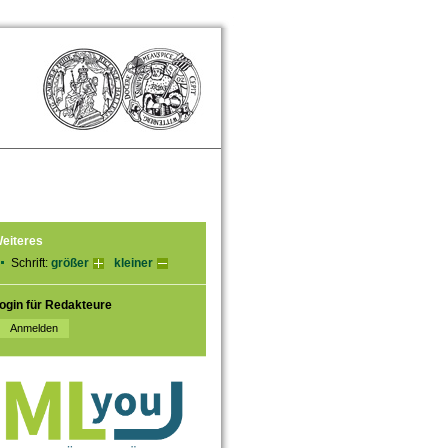
eiteres
Schrift:
größer
kleiner
ogin für Redakteure