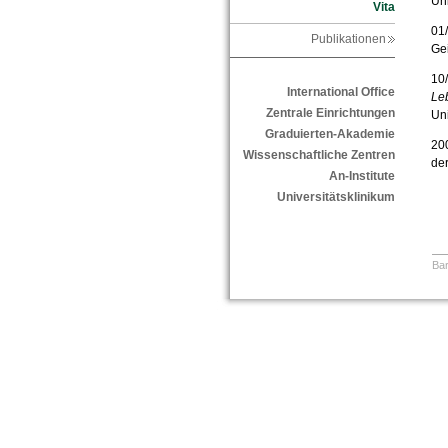
Uni
Vita
01/
Publikationen
Gei
10
International Office
Le
Zentrale Einrichtungen
Uni
Graduierten-Akademie
200
Wissenschaftliche Zentren
der
An-Institute
Universitätsklinikum
Bar