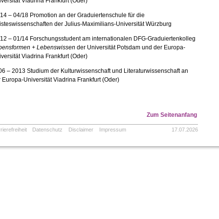
versität Viadrina Frankfurt (Oder)
14 – 04/18 Promotion an der Graduiertenschule für die
steswissenschaften der Julius-Maximilians-Universität Würzburg
/12 – 01/14 Forschungsstudent am internationalen DFG-Graduiertenkolleg
bensformen + Lebenswissen
der Universität Potsdam und der Europa-
versität Viadrina Frankfurt (Oder)
6 – 2013 Studium der Kulturwissenschaft und Literaturwissenschaft an
 Europa-Universität Viadrina Frankfurt (Oder)
Zum Seitenanfang
rierefreiheit
Datenschutz
Disclaimer
Impressum
17.07.2026