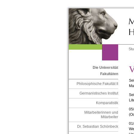
St
V
Die Universität
Fakultäten
Sei
Philosophische Fakultät II
Mar
Germanistisches Institut
Sei
Lit
Komparatistik
05/
Mitarbeiterinnen und
(O
Mitarbeiter
01/
Dr. Sebastian Schönbeck
Wes