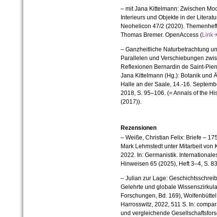
– mit Jana Kittelmann: Zwischen Mo
Interieurs und Objekte in der Literat
Neohelicon 47/2 (2020). Themenheft „L
Thomas Bremer. OpenAccess (
Lin
– Ganzheitliche Naturbetrachtung un
Parallelen und Verschiebungen zwis
Reflexionen Bernardin de Saint-Pier
Jana Kittelmann (Hg.): Botanik und Ä
Halle an der Saale, 14.-16. Septembe
2018, S. 95–106. (= Annals of the Hi
(2017)).
Rezensionen
–
Weiße, Christian Felix: Briefe – 
Mark Lehmstedt unter Mitarbeit von Ka
2022. In: Germanistik. International
Hinweisen 65 (2025), Heft 3
–
4, S. 8
– Julian zur Lage: Geschichtsschrei
Gelehrte und globale Wissenszirkula
Forschungen, Bd. 169), Wolfenbüttel
Harrosswitz, 2022, 511 S.
In: compara
und vergleichende Gesellschaftsfors