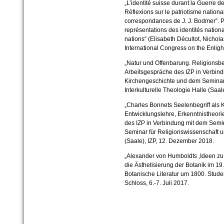
„L’identité suisse durant la Guerre d
Réflexions sur le patriotisme nationa
correspondances de J. J. Bodmer“. 
représentations des identités national
nations“ (Elisabeth Décultot, Nichola
International Congress on the Enligh
„Natur und Offenbarung. Religionsb
Arbeitsgespräche des IZP in Verbin
Kirchengeschichte und dem Seminar 
Interkulturelle Theologie Halle (Saale
„Charles Bonnets Seelenbegriff als
Entwicklungslehre, Erkenntnistheori
des IZP in Verbindung mit dem Semi
Seminar für Religionswissenschaft un
(Saale), IZP, 12. Dezember 2018.
„Alexander von Humboldts ‚Ideen z
die Ästhetisierung der Botanik im 19.
Botanische Literatur um 1800. Stu
Schloss, 6.-7. Juli 2017.