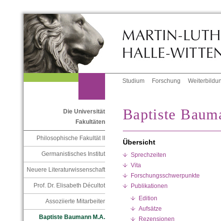
Studium
Forschung
Weiterbildu
Baptiste Baum
Die Universität
Fakultäten
Philosophische Fakultät II
Übersicht
Germanistisches Institut
Sprechzeiten
Vita
Neuere Literaturwissenschaft
Forschungsschwerpunkte
Prof. Dr. Elisabeth Décultot
Publikationen
Edition
Assoziierte Mitarbeiter
Aufsätze
Baptiste Baumann M.A.
Rezensionen