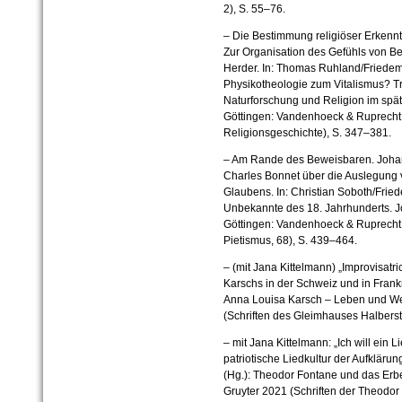
2), S. 55–76.
– Die Bestimmung religiöser Erkennt
Zur Organisation des Gefühls von Be
Herder. In:
Thomas Ruhland/Friedema
Physikotheologie zum Vitalismus? T
Naturforschung und Religion im spät
Göttingen: Vandenhoeck & Ruprecht
Religionsgeschichte), S. 347–381.
– Am Rande des Beweisbaren. Johan
Charles Bonnet über die Auslegung
Glaubens. In: Christian Soboth/Frie
Unbekannte des 18. Jahrhunderts. J
Göttingen: Vandenhoeck & Ruprecht 
Pietismus, 68), S. 439–464.
– (mit Jana Kittelmann) „Improvisatr
Karschs in der Schweiz und in Frankre
Anna Louisa Karsch – Leben und Wer
(Schriften des Gleimhauses Halberst
– mit Jana Kittelmann: „Ich will ein 
patriotische Liedkultur der Aufklärun
(Hg.): Theodor Fontane und das Erbe
Gruyter 2021 (Schriften der Theodor