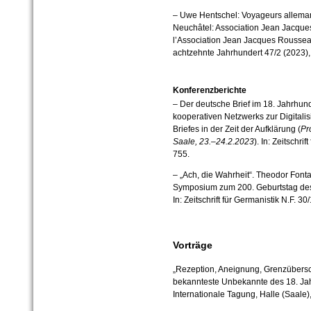
–
Uwe Hentschel: Voyageurs alleman
Neuchâtel: Association Jean Jacque
l’Association Jean Jacques Rousseau,
achtzehnte Jahrhundert 47/2 (2023),
Konferenzberichte
– Der deutsche Brief im 18. Jahrhun
kooperativen Netzwerks zur Digitali
Briefes in der Zeit der Aufklärung (
Pr
Saale, 23.–24.2.2023
). In: Zeitschri
755.
– „Ach, die Wahrheit“. Theodor Font
Symposium zum 200. Geburtstag des
In: Zeitschrift für Germanistik N.F. 3
Vorträge
„Rezeption, Aneignung, Grenzübersc
bekannteste Unbekannte des 18. Ja
Internationale Tagung, Halle (Saale