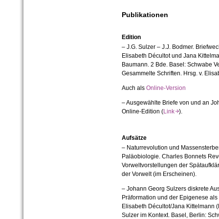
Publikationen
Edition
– J.G. Sulzer – J.J. Bodmer. Briefwec
Elisabeth Décultot und Jana Kittelma
Baumann. 2 Bde. Basel: Schwabe Ve
Gesammelte Schriften. Hrsg. v. Elisab
Auch als
Online-Version
– Ausgewählte Briefe von und an Joh
Online-Edition (
Link
).
Aufsätze
– Naturrevolution und Massensterb
Paläobiologie. Charles Bonnets Revo
Vorweltvorstellungen der Spätaufklä
der Vorwelt (im Erscheinen).
– Johann Georg Sulzers diskrete Au
Präformation und der Epigenese als
Elisabeth Décultot/Jana Kittelmann 
Sulzer im Kontext. Basel, Berlin: S