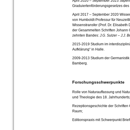
April 2020 – September 2023 Stipe
Graduiertenförderungsgesetzes des
April 2017 – September 2020 Wissens
von Humboldt-Professur für Neuzeitl
Wissenstransfer (Prof. Dr. Elisabeth D
der Gesammelten Schriften Johann G
zehnten Bandes:
J.
G. Sulzer – J.
J. B
2015-2019 Studium im interdisziplin
Aufklärung“ in Halle.
2009-2013 Studium der Germanistik (
Bamberg.
Forschungsschwerpunkte
Rolle von Naturauffassung und Naturf
und Theologie des 18. Jahrhunderts
Rezeptionsgeschichte der Schriften
Raum;
Editionspraxis mit Schwerpunkt Brief