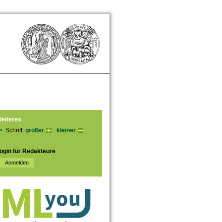
eiteres
Schrift:
größer
kleiner
ogin für Redakteure