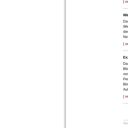
[ m
Wi
Das
Wi
di
Neu
[ m
Exz
Da
Bli
von
Pe
Bi
Au
[ m
Bar