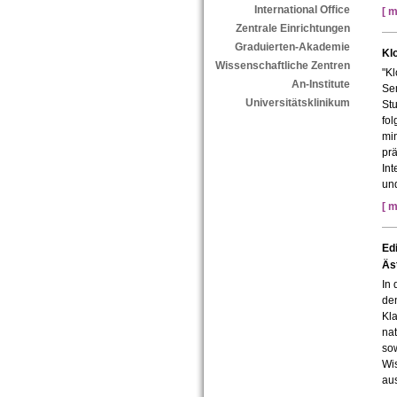
International Office
[ m
Zentrale Einrichtungen
Graduierten-Akademie
Klo
Wissenschaftliche Zentren
"Kl
An-Institute
Se
Universitätsklinikum
Stu
fol
min
prä
Int
und
[ m
Ed
Äs
In
den
Kla
nat
sow
Wi
au