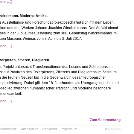
ehr ... ]
nckelmann. Moderne Antike.
 Ausstellungs- und Forschungsprojekt beschäftigt sich mit dem Leben,
rken und den Werken Johann Joachim Winckelmanns. Den Auftakt nimmt
eses in der Jubiläumsausstellung zum 300. Geburtstag Winckelmanns im
en Museum, Weimar, vom 7. April bis 2. Juli 2017
.
ehr ... ]
erpieren, Zitieren, Plagiieren.
s Projekt untersucht Transformationen des Lesens und Schreibens im
ck auf Praktiken des Exzerpierens, Zitierens und Plagiierens im Zeitraum
 der Frühen Neuzeit bis in die Gegenwart in gesamteuropäischer
rspektivierung. Dabei gilt dem 18. Jahrhundert als Übergangsepoche und
ndeglied zwischen humanistischer Tradition und Moderne besondere
fmerksamkeit.
ehr ... ]
Zum Seitenanfang
rierefreiheit
Datenschutz
Disclaimer
Impressum
05.05.2026