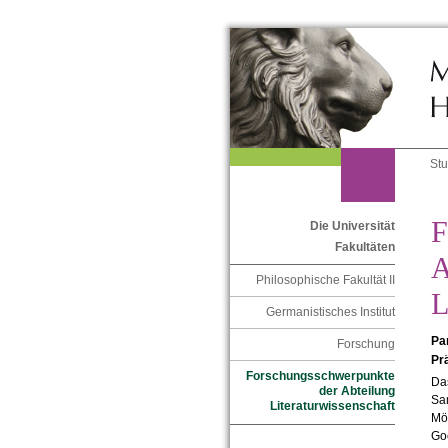
St
F
Die Universität
Fakultäten
A
Philosophische Fakultät II
L
Germanistisches Institut
Pa
Forschung
Pr
Forschungsschwerpunkte
Das
der Abteilung
Sa
Literaturwissenschaft
Mö
Goe