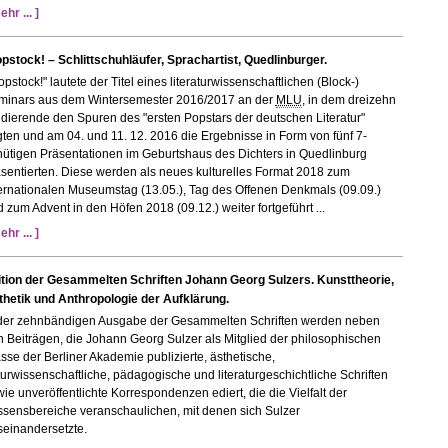
ehr ... ]
pstock! – Schlittschuhläufer, Sprachartist, Quedlinburger.
opstock!" lautete der Titel eines literaturwissenschaftlichen (Block-)
minars aus dem Wintersemester 2016/2017 an der
MLU
, in dem dreizehn
dierende den Spuren des "ersten Popstars der deutschen Literatur"
gten und am 04. und 11. 12. 2016 die Ergebnisse in Form von fünf 7-
ütigen Präsentationen im Geburtshaus des Dichters in Quedlinburg
sentierten. Diese werden als neues kulturelles Format 2018 zum
ernationalen Museumstag (13.05.), Tag des Offenen Denkmals (09.09.)
 zum Advent in den Höfen 2018 (09.12.) weiter fortgeführt ...
ehr ... ]
ition der Gesammelten Schriften Johann Georg Sulzers. Kunsttheorie,
thetik und Anthropologie der Aufklärung.
 der zehnbändigen Ausgabe der Gesammelten Schriften werden neben
 Beiträgen, die Johann Georg Sulzer als Mitglied der philosophischen
sse der Berliner Akademie publizierte, ästhetische,
urwissenschaftliche, pädagogische und literaturgeschichtliche Schriften
ie unveröffentlichte Korrespondenzen ediert, die die Vielfalt der
ssensbereiche veranschaulichen, mit denen sich Sulzer
seinandersetzte.