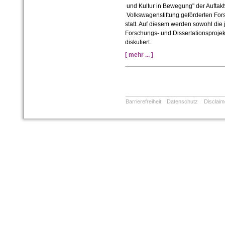
und Kultur in Bewegung" der Auftak
Volkswagenstiftung geförderten Fors
statt. Auf diesem werden sowohl die 
Forschungs- und Dissertationsproje
diskutiert.
[ mehr ... ]
Barrierefreiheit
Datenschutz
Disclaim