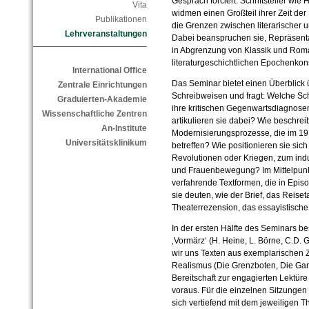
Gespräch forciert. Schriftsteller wi
Vita
widmen einen Großteil ihrer Zeit der 
Publikationen
die Grenzen zwischen literarischer un
Lehrveranstaltungen
Dabei beanspruchen sie, Repräsenta
in Abgrenzung von Klassik und Roman
literaturgeschichtlichen Epochenkon
International Office
Das Seminar bietet einen Überblic
Zentrale Einrichtungen
Schreibweisen und fragt: Welche Sc
Graduierten-Akademie
ihre kritischen Gegenwartsdiagnose
Wissenschaftliche Zentren
artikulieren sie dabei? Wie beschrei
An-Institute
Modernisierungsprozesse, die im 19
Universitätsklinikum
betreffen? Wie positionieren sie sic
Revolutionen oder Kriegen, zum indus
und Frauenbewegung? Im Mittelpunkt 
verfahrende Textformen, die in Epi
sie deuten, wie der Brief, das Reiset
Theaterrezension, das essayistische
In der ersten Hälfte des Seminars be
‚Vormärz‘ (H. Heine, L. Börne, C.D. 
wir uns Texten aus exemplarischen Z
Realismus (Die Grenzboten, Die Gar
Bereitschaft zur engagierten Lektüre 
voraus. Für die einzelnen Sitzunge
sich vertiefend mit dem jeweiligen