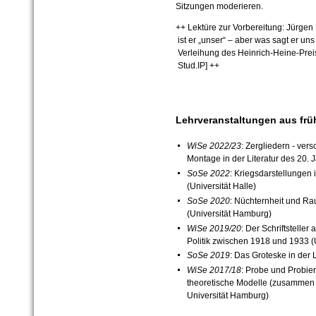
Sitzungen moderieren.
++ Lektüre zur Vorbereitung: Jürge
ist er „unser“ – aber was sagt er un
Verleihung des Heinrich-Heine-Preis
Stud.IP] ++
Lehrveranstaltungen aus fr
WiSe 2022/23
:
Zergliedern - vers
Montage in der Literatur des 20. J
SoSe 2022
: Kriegsdarstellungen 
(Universität Halle)
SoSe 2020
: Nüchternheit und Rau
(Universität Hamburg)
WiSe 2019/20
: Der Schriftsteller 
Politik zwischen 1918 und 1933 (
SoSe 2019
: Das Groteske in der 
WiSe 2017/18
: Probe und Probier
theoretische Modelle (zusammen mi
Universität Hamburg)