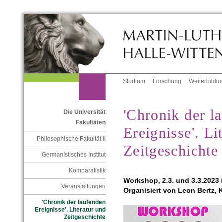
Studium
Forschung
Weiterbildu
'Chronik der l
Die Universität
Fakultäten
Ereignisse'. Li
Philosophische Fakultät II
Zeitgeschichte
Germanistisches Institut
Komparatistik
Workshop, 2.3. und 3.3.2023 
Veranstaltungen
Organisiert von Leon Bertz,
'Chronik der laufenden
Ereignisse'. Literatur und
Zeitgeschichte