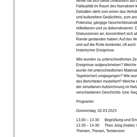
White hat sich diese Diskussion auf d
Faktualität im Raum des Narrativen k
Debatten steht zum einen das Verhäl
und kulturellem Gedächtnis, zum an
Potenzial, gängige Geschichtsnarrati
reflektieren und zu dekonstruieren. 
Diskussionen an, konzentriert sich a
Rande gestanden haben: Auf das Verh
und auf die Rolle konkreter, oft auch
historischer Ereignisse.
Wie wurden zu unterschiedlichen Zei
Ereignisse aufgeschrieben? Welche 
wurde mit unterschiedlichen Materia
Tagebücher) umgegangen? Wie wurde d
des Berichteten modelliert? Welche 
der simultanen Aufzeichnung im Netz
verschiedenen Geschichts- bzw. Ge
Programm
Donnerstag, 02.
03.
2023
13.00 – 13.30: Begrüßung und Einf
13.30 – 14.30: Theo Jung (Halle): 
Themen, Thesen, Tendenzen