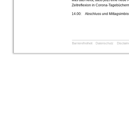
was das heißt, dass jetzt eine neue Ä
Zeitreflexion in Corona-Tagebücher
14.00: Abschluss und Mittagsimbis
Barrierefreiheit
Datenschutz
Disclaim