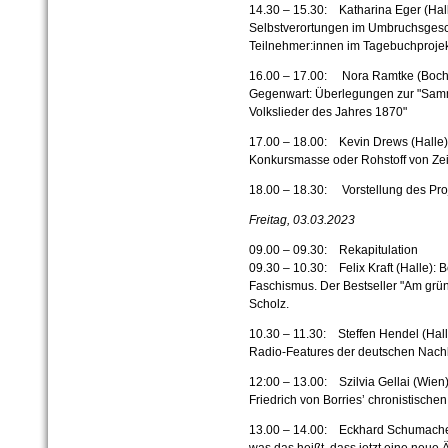
14.30 – 15.30: Katharina Eger (Hal
Selbstverortungen im Umbruchsgesc
Teilnehmer:innen im Tagebuchprojek
16.00 – 17.00: Nora Ramtke (Bochu
Gegenwart: Überlegungen zur "Samm
Volkslieder des Jahres 1870"
17.00 – 18.00: Kevin Drews (Halle)
Konkursmasse oder Rohstoff von Ze
18.00 – 18.30: Vorstellung des Proj
Freitag, 03.
03.
2023
09.00 – 09.30: Rekapitulation
09.30 – 10.30: Felix Kraft (Halle
Faschismus. Der Bestseller "Am grü
Scholz.
10.30 – 11.30: Steffen Hendel (Hal
Radio-Features der deutschen Nachk
12:00 – 13.00: Szilvia Gellai (Wien)
Friedrich von Borriesʼ chronistischen
13.00 – 14.00: Eckhard Schumacher 