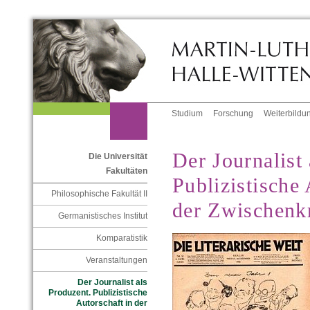
Studium
Forschung
Weiterbildu
Der Journalist
Die Universität
Fakultäten
Publizistische 
Philosophische Fakultät II
der Zwischenkr
Germanistisches Institut
Komparatistik
Veranstaltungen
Der Journalist als
Produzent. Publizistische
Autorschaft in der