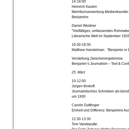
14-16:00
Heinrich Kaulen
Mehrfachverwertung.Medientransfer 
Benjamins
Daniel Weidner
"Vielfältiges, umfassendes Rohmateri
Literarische Welt im September 192
16:30-18:30
Matthew Handelman: "Benjamin in the
Vorstellung Zwischenergebnisse.
Benjamin’s Journalism – Text & Cont
25. März
10-12:00
Jürgen Brokoff:
Journalistisches Schreiben als künstl
um 1930
Carolin Duttlinger
Einheit und Differenz: Benjamins Au
12:30-13:30
Tom Vandeputte: