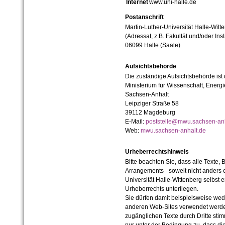
Internet
www.uni-halle.de
Postanschrift
Martin-Luther-Universität Halle-Witt
(Adressat, z.B. Fakultät und/oder Inst
06099 Halle (Saale)
Aufsichtsbehörde
Die zuständige Aufsichtsbehörde ist
Ministerium für Wissenschaft, Ener
Sachsen-Anhalt
Leipziger Straße 58
39112 Magdeburg
E-Mail:
poststelle@mwu.sachsen-anh
Web:
mwu.sachsen-anhalt.de
Urheberrechtshinweis
Bitte beachten Sie, dass alle Texte, 
Arrangements - soweit nicht anders er
Universität Halle-Wittenberg selbst 
Urheberrechts unterliegen.
Sie dürfen damit beispielsweise wed
anderen Web-Sites verwendet werde
zugänglichen Texte durch Dritte sti