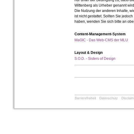
nur unter der Bedingung zu, dass die
Wittenberg als Urheber genannt wird
Die Nutzung der anderen Inhalte, wie
ist nicht gestattet. Sollten Sie jedo
haben, wenden Sie sich bitte an ob
Content-Management-System
MaGIC - Das Web-CMS der MLU
Layout & Design
S.O.D. - Sisters of Design
Barrierefreiheit
Datenschutz
Disclaim