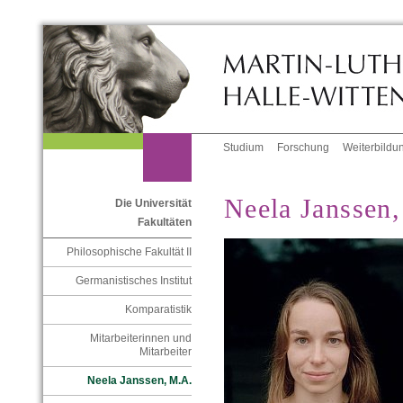
Studium
Forschung
Weiterbildu
Neela Janssen
Die Universität
Fakultäten
Philosophische Fakultät II
Germanistisches Institut
Komparatistik
Mitarbeiterinnen und
Mitarbeiter
Neela Janssen, M.A.