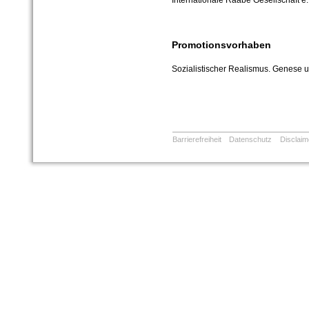
Internationale Raabe Gesellschaft e.
Promotionsvorhaben
Sozialistischer Realismus. Genese u
Barrierefreiheit
Datenschutz
Disclaim