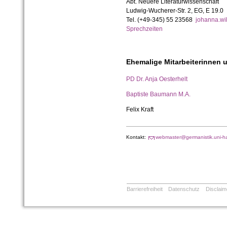
Abt. Neuere Literaturwissenschaft
Ludwig-Wucherer-Str. 2, EG, E 19.0
Tel. (+49-345) 55 23568
johanna.wi
Sprechzeiten
Ehemalige Mitarbeiterinnen u
PD Dr. Anja Oesterhelt
Baptiste Baumann M.A.
Felix Kraft
Kontakt:
webmaster@germanistik.uni-ha
Barrierefreiheit
Datenschutz
Disclaim