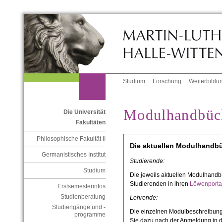
Studium
Forschung
Weiterbildu
Modulhandbüc
Die Universität
Fakultäten
Philosophische Fakultät II
Die aktuellen Modulhandbüc
Germanistisches Institut
Studierende:
Studium
Die jeweils aktuellen Modulhandb
Studierenden in ihren
Löwenporta
Erstsemesterinfos
Studienberatung
Lehrende:
Studiengänge und -
Die einzelnen Modulbeschreibung
programme
Sie dazu nach der Anmeldung in de