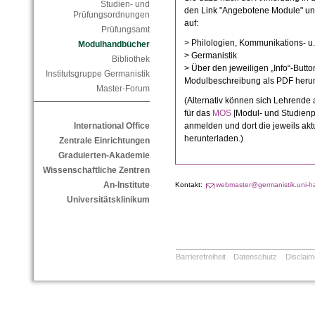
Studien- und
den Link "Angebotene Module" und 
Prüfungsordnungen
auf:
Prüfungsamt
> Philologien, Kommunikations- u
Modulhandbücher
> Germanistik
Bibliothek
> Über den jeweiligen „Info“-Butto
Institutsgruppe Germanistik
Modulbeschreibung als PDF heru
Master-Forum
(Alternativ können sich L
ehrende a
für das
MOS
[
Modul- und Studien
anmelden und dort die jeweils ak
International Office
herunterladen.)
Zentrale Einrichtungen
Graduierten-Akademie
Wissenschaftliche Zentren
An-Institute
Kontakt:
webmaster@germanistik.uni-ha
Universitätsklinikum
Barrierefreiheit
Datenschutz
Disclaim