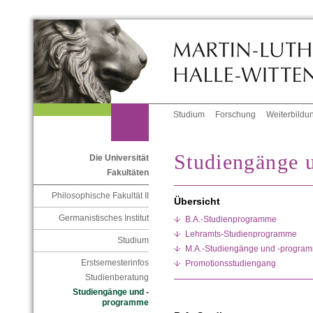
Studium
Forschung
Weiterbildu
Studiengänge 
Die Universität
Fakultäten
Philosophische Fakultät II
Übersicht
Germanistisches Institut
B.A.-Studienprogramme
Lehramts-Studienprogramme
Studium
M.A.-Studiengänge und -progra
Erstsemesterinfos
Promotionsstudiengang
Studienberatung
Studiengänge und -
programme