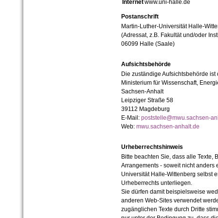
Internet
www.uni-halle.de
Postanschrift
Martin-Luther-Universität Halle-Witt
(Adressat, z.B. Fakultät und/oder Inst
06099 Halle (Saale)
Aufsichtsbehörde
Die zuständige Aufsichtsbehörde ist
Ministerium für Wissenschaft, Ener
Sachsen-Anhalt
Leipziger Straße 58
39112 Magdeburg
E-Mail:
poststelle@mwu.sachsen-anh
Web:
mwu.sachsen-anhalt.de
Urheberrechtshinweis
Bitte beachten Sie, dass alle Texte, 
Arrangements - soweit nicht anders er
Universität Halle-Wittenberg selbst 
Urheberrechts unterliegen.
Sie dürfen damit beispielsweise wed
anderen Web-Sites verwendet werde
zugänglichen Texte durch Dritte sti