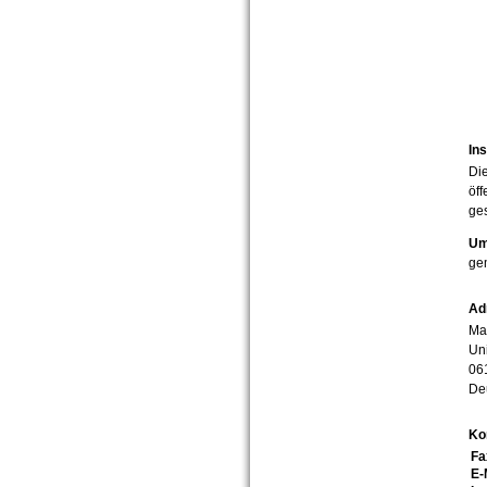
Ins
Die
öff
ges
Um
ge
Ad
Mar
Uni
06
De
Ko
Fa
E-