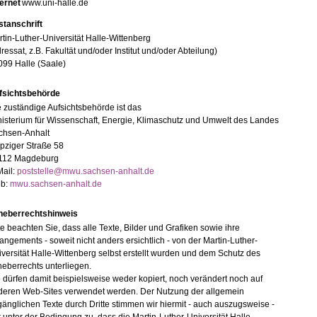
ternet
www.uni-halle.de
stanschrift
tin-Luther-Universität Halle-Wittenberg
ressat, z.B. Fakultät und/oder Institut und/oder Abteilung)
099 Halle (Saale)
fsichtsbehörde
 zuständige Aufsichtsbehörde ist das
isterium für Wissenschaft, Energie, Klimaschutz und Umwelt des Landes
chsen-Anhalt
pziger Straße 58
112 Magdeburg
Mail:
poststelle@mwu.sachsen-anhalt.de
b:
mwu.sachsen-anhalt.de
heberrechtshinweis
te beachten Sie, dass alle Texte, Bilder und Grafiken sowie ihre
angements - soweit nicht anders ersichtlich - von der Martin-Luther-
versität Halle-Wittenberg selbst erstellt wurden und dem Schutz des
eberrechts unterliegen.
 dürfen damit beispielsweise weder kopiert, noch verändert noch auf
deren Web-Sites verwendet werden. Der Nutzung der allgemein
änglichen Texte durch Dritte stimmen wir hiermit - auch auszugsweise -