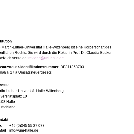
titution
 Martin-Luther-Universität Halle-Wittenberg ist eine Körperschaft des
entlichen Rechts. Sie wird durch die Rektorin Prof. Dr. Claudia Becker
etzlich vertreten:
rektorin@uni-halle.de
satzsteuer-Identifikationsnummer
DE811353703
mäß § 27 a Umsatzsteuergesetz
resse
tin-Luther-Universität Halle-Wittenberg
versitätsplatz 10
108 Halle
utschland
ntakt
x
+49 (0)345 55 27 077
Mail
info@uni-halle.de