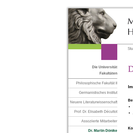
St
D
Die Universität
Fakultäten
Philosophische Fakultät II
Im
Germanistisches Institut
Be
Neuere Literaturwissenschaft
Prof. Dr. Elisabeth Décultot
Assoziierte Mitarbeiter
Ko
Dr. Martin Dönike