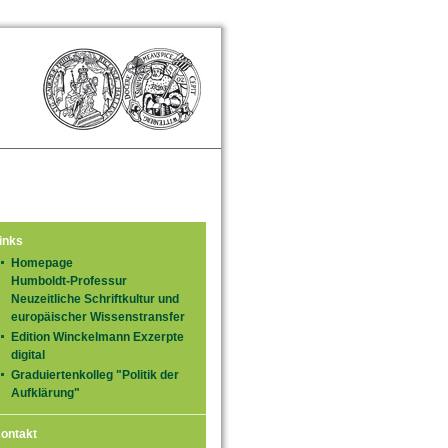
inks
Homepage
Humboldt-Professur
Neuzeitliche Schriftkultur und
europäischer Wissenstransfer
Edition Winckelmann Exzerpte
digital
Graduiertenkolleg "Politik der
Aufklärung"
ontakt