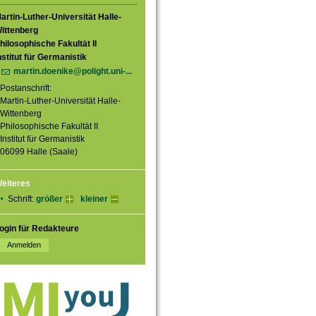
artin-Luther-Universität Halle-
ittenberg
hilosophische Fakultät II
nstitut für Germanistik
martin.doenike@polight.uni-...
Postanschrift:
Martin-Luther-Universität Halle-
Wittenberg
Philosophische Fakultät II
Institut für Germanistik
06099 Halle (Saale)
eiteres
Schrift:
größer
kleiner
ogin für Redakteure