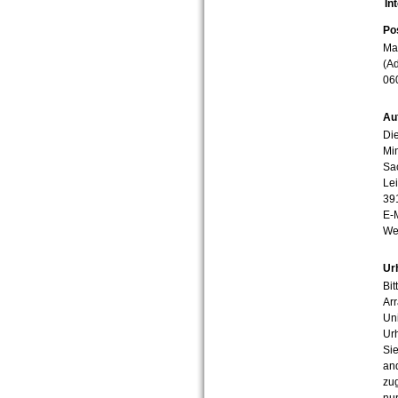
In
Po
Mar
(Ad
06
Au
Die
Min
Sa
Lei
39
E-
We
Ur
Bit
Arr
Uni
Urh
Sie
an
zug