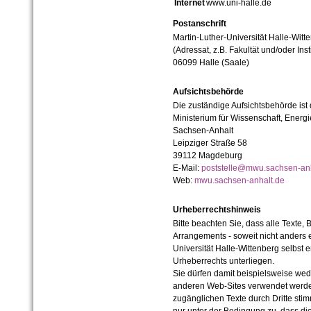
Internet
www.uni-halle.de
Postanschrift
Martin-Luther-Universität Halle-Witt
(Adressat, z.B. Fakultät und/oder Inst
06099 Halle (Saale)
Aufsichtsbehörde
Die zuständige Aufsichtsbehörde ist
Ministerium für Wissenschaft, Ener
Sachsen-Anhalt
Leipziger Straße 58
39112 Magdeburg
E-Mail:
poststelle@mwu.sachsen-anh
Web:
mwu.sachsen-anhalt.de
Urheberrechtshinweis
Bitte beachten Sie, dass alle Texte, 
Arrangements - soweit nicht anders er
Universität Halle-Wittenberg selbst 
Urheberrechts unterliegen.
Sie dürfen damit beispielsweise wed
anderen Web-Sites verwendet werde
zugänglichen Texte durch Dritte sti