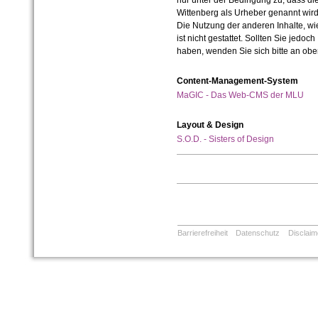
nur unter der Bedingung zu, dass die
Wittenberg als Urheber genannt wird
Die Nutzung der anderen Inhalte, wie
ist nicht gestattet. Sollten Sie jedo
haben, wenden Sie sich bitte an ob
Content-Management-System
MaGIC - Das Web-CMS der MLU
Layout & Design
S.O.D. - Sisters of Design
Barrierefreiheit
Datenschutz
Disclaim