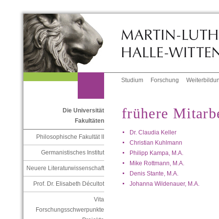
Studium
Forschung
Weiterbildu
frühere Mitarb
Die Universität
Fakultäten
Dr. Claudia Keller
Philosophische Fakultät II
Christian Kuhlmann
Germanistisches Institut
Philipp Kampa, M.A.
Mike Rottmann, M.A.
Neuere Literaturwissenschaft
Denis Stante, M.A.
Johanna Wildenauer, M.A.
Prof. Dr. Elisabeth Décultot
Vita
Forschungsschwerpunkte