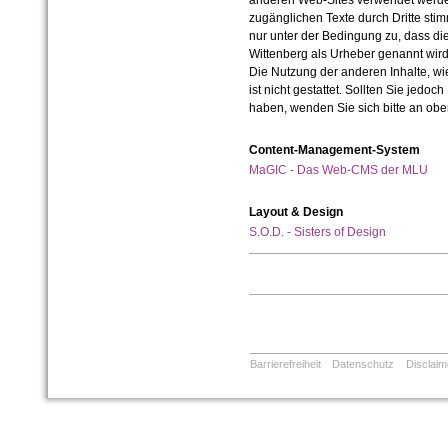
anderen Web-Sites verwendet werde
zugänglichen Texte durch Dritte sti
nur unter der Bedingung zu, dass die
Wittenberg als Urheber genannt wird
Die Nutzung der anderen Inhalte, wie
ist nicht gestattet. Sollten Sie jedo
haben, wenden Sie sich bitte an ob
Content-Management-System
MaGIC - Das Web-CMS der MLU
Layout & Design
S.O.D. - Sisters of Design
Barrierefreiheit
Datenschutz
Disclaim