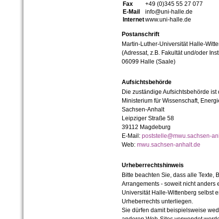
Fax
+49 (0)345 55 27 077
E-Mail
info@uni-halle.de
Internet
www.uni-halle.de
Postanschrift
Martin-Luther-Universität Halle-Witt
(Adressat, z.B. Fakultät und/oder Inst
06099 Halle (Saale)
Aufsichtsbehörde
Die zuständige Aufsichtsbehörde ist
Ministerium für Wissenschaft, Ener
Sachsen-Anhalt
Leipziger Straße 58
39112 Magdeburg
E-Mail:
poststelle@mwu.sachsen-anh
Web:
mwu.sachsen-anhalt.de
Urheberrechtshinweis
Bitte beachten Sie, dass alle Texte, 
Arrangements - soweit nicht anders er
Universität Halle-Wittenberg selbst 
Urheberrechts unterliegen.
Sie dürfen damit beispielsweise wed