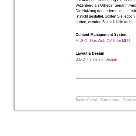
nur unter der Bedingung zu, dass die
Wittenberg als Urheber genannt wird
Die Nutzung der anderen Inhalte, wie
ist nicht gestattet. Sollten Sie jedo
haben, wenden Sie sich bitte an ob
Content-Management-System
MaGIC - Das Web-CMS der MLU
Layout & Design
S.O.D. - Sisters of Design
Barrierefreiheit
Datenschutz
Disclaim