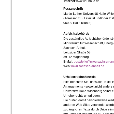
Internet
www.uni-halle.de
Postanschrift
Martin-Luther-Universität Halle-Witt
(Adressat, z.B. Fakultät und/oder Inst
06099 Halle (Saale)
Aufsichtsbehörde
Die zuständige Aufsichtsbehörde ist
Ministerium für Wissenschaft, Ener
Sachsen-Anhalt
Leipziger Straße 58
39112 Magdeburg
E-Mail:
poststelle@mwu.sachsen-anh
Web:
mwu.sachsen-anhalt.de
Urheberrechtshinweis
Bitte beachten Sie, dass alle Texte, 
Arrangements - soweit nicht anders er
Universität Halle-Wittenberg selbst 
Urheberrechts unterliegen.
Sie dürfen damit beispielsweise wed
anderen Web-Sites verwendet werde
zugänglichen Texte durch Dritte sti