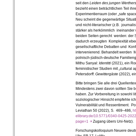
seit den
Leiden des jungen Werther
bezieht einen beträchtlichen Teil ih
Experimentierraum (oder „safe space
Neu scheint die gegenwärtige Situati
und nicht-literarischer (z.B. journalis
stärker als herkömmlich ineinander
beiden Seiten gerecht werden: der S
dadurch erzeugten Komplexität ebe
gesellschaftliche Debatten und Konfli
intervenierend. Behandelt werden 
polnisch-jüdisch-deutsche Familieng
Mithu Sanyal:
Identitti
(2021), ein Ro
feministischer Studien mit „cultural 
Petersdorff:
Gewittergäste
(2022), ei
Bitte bringen Sie alle drei Quellente
Mindestens zwei davon sollten Sie 
haben. Zur Vorbereitung in sowohl li
soziologischer Hinsicht empfehle ich
Vulnerabilität und Ressentiment. Pos
Leviathan 50 (2022), S. 469–486,
h
elibrary.de/10.5771/0340-0425-2022
page=1
Zugang übers Uni-Netz).
Forschungskolloquium Neuere deuts
Uhr, SR 17, LuWu