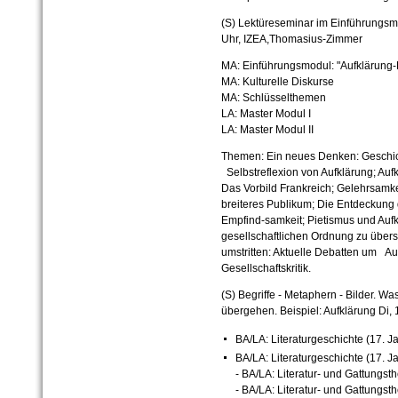
(S) Lektüreseminar im Einführungsm
Uhr, IZEA,Thomasius-Zimmer
MA: Einführungsmodul: "Aufklärung-
MA: Kulturelle Diskurse
MA: Schlüsselthemen
LA: Master Modul I
LA: Master Modul II
Themen: Ein neues Denken: Geschic
Selbstreflexion von Aufklärung; Auf
Das Vorbild Frankreich; Gelehrsamkei
breiteres Publikum; Die Entdeckung
Empfind-samkeit; Pietismus und Aufk
gesellschaftlichen Ordnung zu übers
umstritten: Aktuelle Debatten um Au
Gesellschaftskritik.
(S) Begriffe - Metaphern - Bilder. W
übergehen. Beispiel: Aufklärung
Di,
BA/LA: Literaturgeschichte (17. J
BA/LA: Literaturgeschichte (17. J
- BA/LA: Literatur- und Gattungsth
- BA/LA: Literatur- und Gattungsth