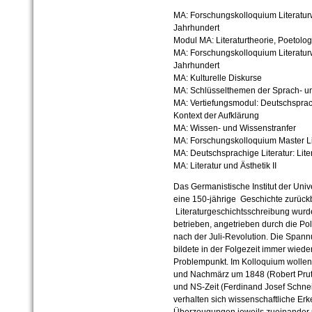
MA: Forschungskolloquium Literaturw
Jahrhundert
Modul MA: Literaturtheorie, Poetolog
MA: Forschungskolloquium Literaturw
Jahrhundert
MA: Kulturelle Diskurse
MA: Schlüsselthemen der Sprach- un
MA: Vertiefungsmodul: Deutschsprach
Kontext der Aufklärung
MA: Wissen- und Wissenstranfer
MA: Forschungskolloquium Master Li
MA: Deutschsprachige Literatur: Lite
MA: Literatur und Ästhetik II
Das Germanistische Institut der Univ
eine 150-jährige Geschichte zurückb
Literaturgeschichtsschreibung wurde
betrieben, angetrieben durch die Po
nach der Juli-Revolution. Die Span
bildete in der Folgezeit immer wiede
Problempunkt. Im Kolloquium wollen 
und Nachmärz um 1848 (Robert Prut
und NS-Zeit (Ferdinand Josef Schne
verhalten sich wissenschaftliche Er