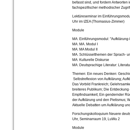
befasst sind, und fordern Antworten
fachspezifischer methodischer Zugrif
Lektüreseminar im Einführungsmodul
Uhr im IZEA (Thomasius-Zimmer)
Module
MA: Einführungsmodul: "Aufklärung-
MA: MA. Modul I
MA: MA Modul II
MA. Schlüsselthemen der Sprach- un
MA: Kulturelle Diskurse
MA: Deutsprachige Literatur: Literatu
Themen: Ein neues Denken: Geschic
Selbstreflexion von Aufklärung; Aufk
Das Vorbild Frankreich; Gelehrsamkei
breiteres Publikum; Die Entdeckung
Empfindsamkeit; Ein gendernder Rüc
der Aufklärung und den Pietismus; Wa
Aktuelle Debatten um Aufklärung und 
Forschungskolloquium Neuere deuts
Uhr, Seminarraum 19, LuWu 2
Module