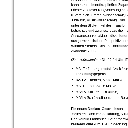
kann nur ein interdisziplinärer Zug
Fächer zu dieser Ringvorlesung bei (
u. vergleich. Literaturwissenschaft,
Judaistik, Musikwissenschaft). Das 
unter dem Blickwinkel der Transfor
betrachtet, und zwar so, dass die hi
Ausgangspunkte aktuell diskutierter
aus germanistischer Perspektive emp
Winfried Siebers: Das 18. Jahrhundert
Akademie 2008.
(S) Lektüreseminar
Di., 12-14 Uhr, 
MA: Einführungsmodul: "Aufklärung
Forschungsgegenstand
BA/ LA: Themen, Stoffe, Motive
MA: Themen Stoffe Motive
MA/LA: Kulturelle Diskurse;
MA/LA:Schlüsselthemen der Sprac
Ein neues Denken: Geschichtsphilo
Selbstreflexion von Aufklärung; Aufk
Das Vorbild Frankreich; Gelehrsamkei
breiteres Publikum; Die Entdeckung