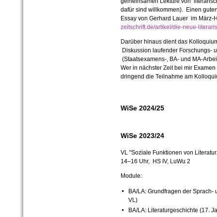
gemeinsamen Lektüre von literaris
dafür sind willkommen). Einen guten 
Essay von Gerhard Lauer im März-
zeitschrift.de/artikel/die-neue-liter
Darüber hinaus dient das Kolloquium
Diskussion laufender Forschungs- 
(Staatsexamens-, BA- und MA-Arbeite
Wer in nächster Zeit bei mir Exam
dringend die Teilnahme am Kolloqu
WiSe 2024/25
WiSe 2023/24
VL "Soziale Funktionen von Literatur
14–16 Uhr, HS IV, LuWu 2
Module:
BA/LA: Grundfragen der Sprach- u
VL)
BA/LA: Literaturgeschichte (17. J