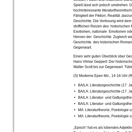
Spieß lässt sich jedoch umdrehen: D
hochinteressante literaturtheoretis
Fähigkeit der Fiktion, Realität ‚darzu
Geschichte. Die Vorlesung wird dem
stofflichen Reizen des historische
Exotismen, nationale Emotionen oder
Heroen der Geschichte. Zugleich wir
Geschichte des historischen Romans
Gegenwart.
Einen sehr guten Überblick über Ges
Hans Vilmar Geppert: Der historisc
Walter Scott bis zur Gegenwart. Tüb
(S) Moderne Epen
Mo., 14-16 Uhr (
BA/LA: Literaturgeschichte (17. J
BA/LA: Literaturgeschichte (17. J
BA/LA: Literatur- und Gattungstheo
BA/LA: Literatur- und Gattungstheo
MA: Literaturtheorie, Poetologie u
MA: Literaturtheorie, Poetologie 
„Episch“ hat es als lobendes Adjekti