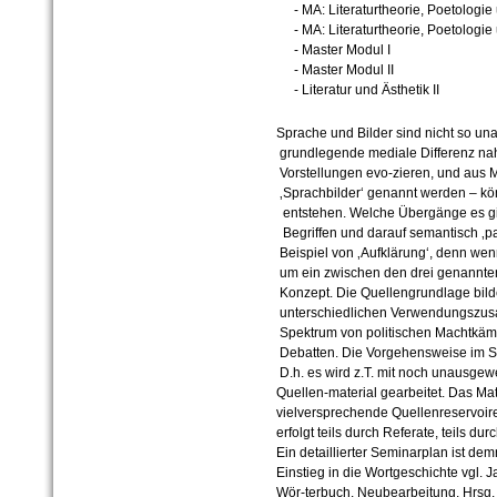
- MA: Literaturtheorie, Poetologie
- MA: Literaturtheorie, Poetologi
- Master Modul I
- Master Modul II
- Literatur und Ästhetik II
Sprache und Bilder sind nicht so un
grundlegende mediale Differenz nah
Vorstellungen evo-zieren, und aus
‚Sprachbilder‘ genannt werden – kön
entstehen. Welche Übergänge es gi
Begriffen und darauf semantisch ‚pa
Beispiel von ‚Aufklärung‘, denn wen
um ein zwischen den drei genannten
Konzept. Die Quellengrundlage bild
unterschiedlichen Verwendungszu
Spektrum von politischen Machtkämp
Debatten. Die Vorgehensweise im Sem
D.h. es wird z.T. mit noch unausgewe
Quellen-material gearbeitet. Das Mat
vielversprechende Quellenreservoir
erfolgt teils durch Referate, teils d
Ein detaillierter Seminarplan ist dem
Einstieg in die Wortgeschichte vgl.
Wör-terbuch. Neubearbeitung. Hrsg.