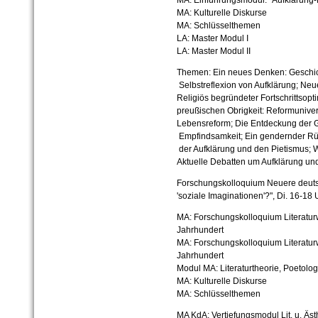
MA: Einführungsmodul: "Aufklärung-
MA: Kulturelle Diskurse
MA: Schlüsselthemen
LA: Master Modul I
LA: Master Modul II
Themen: Ein neues Denken: Geschic
Selbstreflexion von Aufklärung; Neu
Religiös begründeter Fortschrittsop
preußischen Obrigkeit: Reformunivers
Lebensreform; Die Entdeckung der G
Empfindsamkeit; Ein gendernder Rüc
der Aufklärung und den Pietismus; Wa
Aktuelle Debatten um Aufklärung und 
Forschungskolloquium Neuere deutsc
'soziale Imaginationen'?",
Di. 16-18
MA: Forschungskolloquium Literaturw
Jahrhundert
MA: Forschungskolloquium Literaturw
Jahrhundert
Modul MA: Literaturtheorie, Poetolog
MA: Kulturelle Diskurse
MA: Schlüsselthemen
MA KdA: Vertiefungsmodul Lit. u. Ästh