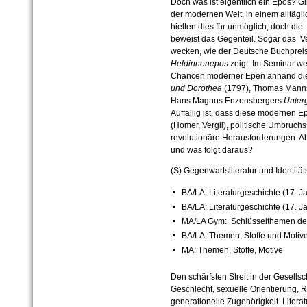
Doch was ist eigentlich ein Epos? G
der modernen Welt, in einem alltägl
hielten dies für unmöglich, doch di
beweist das Gegenteil. Sogar das V
wecken, wie der Deutsche Buchprei
Heldinnenepos
zeigt. Im Seminar we
Chancen moderner Epen anhand die
und Dorothea
(1797), Thomas Man
Hans Magnus Enzensbergers
Unterg
Auffällig ist, dass diese modernen 
(Homer, Vergil), politische Umbruch
revolutionäre Herausforderungen. Ab
und was folgt daraus?
(S) Gegenwartsliteratur und Identität
BA/LA: Literaturgeschichte (17. J
BA/LA: Literaturgeschichte (17. J
MA/LA Gym: Schlüsselthemen der 
BA/LA: Themen, Stoffe und Motiv
MA: Themen, Stoffe, Motive
Den schärfsten Streit in der Gesells
Geschlecht, sexuelle Orientierung, R
generationelle Zugehörigkeit. Litera