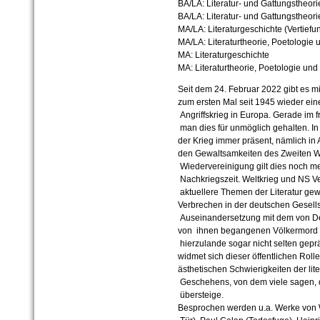
BA/LA: Literatur- und Gattungstheor
BA/LA: Literatur- und Gattungstheori
MA/LA: Literaturgeschichte (Vertief
MA/LA: Literaturtheorie, Poetologie 
MA: Literaturgeschichte
MA: Literaturtheorie, Poetologie und 
Seit dem 24. Februar 2022 gibt es mi
zum ersten Mal seit 1945 wieder ein
Angriffskrieg in Europa. Gerade im 
man dies für unmöglich gehalten. In 
der Krieg immer präsent, nämlich i
den Gewaltsamkeiten des Zweiten Wel
Wiedervereinigung gilt dies noch meh
Nachkriegszeit. Weltkrieg und NS 
aktuellere Themen der Literatur gew
Verbrechen in der deutschen Gesellsc
Auseinandersetzung mit dem von D
von ihnen begangenen Völkermord h
hierzulande sogar nicht selten gepr
widmet sich dieser öffentlichen Roll
ästhetischen Schwierigkeiten der lit
Geschehens, von dem viele sagen, d
übersteige.
Besprochen werden u.a. Werke von 