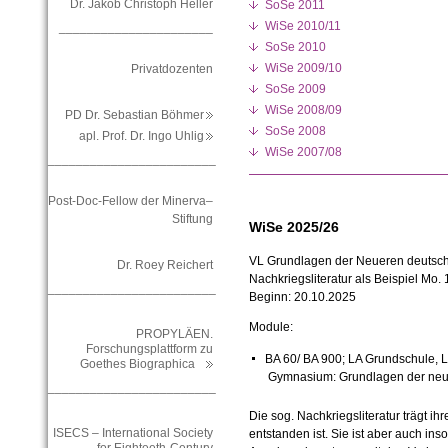
Dr. Jakob Christoph Heller
SoSe 2011
WiSe 2010/11
______________________
SoSe 2010
WiSe 2009/10
Privatdozenten
SoSe 2009
WiSe 2008/09
PD Dr. Sebastian Böhmer
SoSe 2008
apl. Prof. Dr. Ingo Uhlig
WiSe 2007/08
________________________
Post-Doc-Fellow der Minerva–
Stiftung
WiSe 2025/26
VL Grundlagen der Neueren deutsche
Dr. Roey Reichert
Nachkriegsliteratur als Beispiel
Mo. 
________________________
Beginn: 20.10.2025
Module:
PROPYLÄEN.
Forschungsplattform zu
BA 60/ BA 900; LA Grundschule, 
Goethes Biographica
Gymnasium: Grundlagen der neue
________________________
Die sog. Nachkriegsliteratur trägt i
ISECS – International Society
entstanden ist. Sie ist aber auch inso