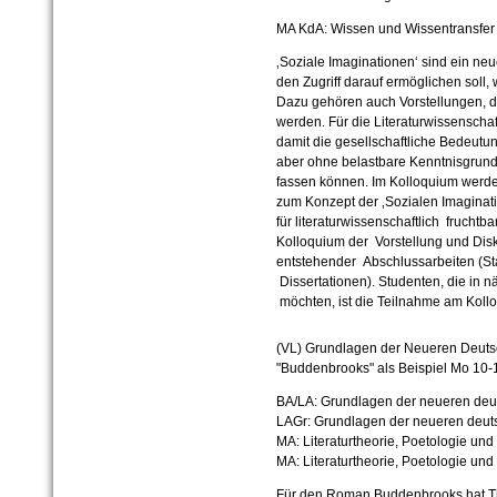
MA KdA: Wissen und Wissentransfer
‚Soziale Imaginationen‘ sind ein neu
den Zugriff darauf ermöglichen soll
Dazu gehören auch Vorstellungen, di
werden. Für die Literaturwissenschaft
damit die gesellschaftliche Bedeutun
aber ohne belastbare Kenntnisgrund
fassen können. Im Kolloquium werde
zum Konzept der ‚Sozialen Imaginati
für literaturwissenschaftlich frucht
Kolloquium der Vorstellung und Dis
entstehender Abschlussarbeiten (St
Dissertationen). Studenten, die in 
möchten, ist die Teilnahme am Koll
(
VL) Grundlagen der Neueren Deutsc
"Buddenbrooks" als Beispiel
Mo 10-1
BA/LA: Grundlagen der neueren deut
LAGr: Grundlagen der neueren deuts
MA: Literaturtheorie, Poetologie und
MA: Literaturtheorie, Poetologie und
Für den Roman Buddenbrooks hat T