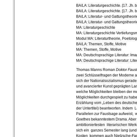
BA/LA: Literaturgeschichte. [17. Jh.
BA/LA: Literaturgeschichte. [17. Jh. 
BA/LA: Literatur- und Gattungstheori
BA/LA: Literatur- und Gattungstheori
MA: Literaturgeschichte
MA: Literaturgeschichte Vertiefungs
Modul MA: Literaturtheorie, Poetolog
BA/LA: Themen, Stoffe, Motive
MA: Themen, Stoffe, Motive
MA: Deutschsprachige Literatur: Imag
MA: Deutschsprachige Literatur: Lite
Thomas Manns Roman
Doktor Faus
zwei Schlüsselfragen der Moderne 
sich der Nationalsozialismus gerade
und avancierter Kunst geprägten L
welche Möglichkeiten bleiben der m
Möglichkeiten durchgespielt zu habe
Erzählung vom „Leben des deutsche
der Untertitel) beantworten. Indem 
Parallelen zur Faustsage aufweist, 
Goethes bekanntestem Drama. Aber 
ambitioniertesten literarischen Werk
sich ein ganzes Semester lang (und 
Kosten kommen auch Nietzsche-Fans