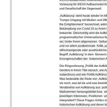
IKEAS Aufbaumodul Kulturwissenscha
Vorlesung für IKEAS Aufbaumodul Ku
und Gesellschaft der Gegenwart
‚Aufklärung‘ steht heute wieder im M
Trumps Umgang mit Medien und öffen
the Enlightenment“ bezeichnet, wäh
Bekämpfung von Covid 19 zu ihrem G
bekannte. Gleichzeitig wird die Aufkl
programmatischer Universalismus fa
sei; hinter ihrem allgemeinen Gelt
und vor allem postkoloniale Kritik, p
stillschweigende oder ausdrückliche
Begriff ‚Aufklärung‘ in dem Moment w
Errungenschaften der historischen A
Die Ringvorlesung „Politik der Aufkl
Genitivs in ihrem Titel danach, wie A
subjectivus) und wie Politik Aufkläru
Was bedeutete die Rede von ‚Aufkläru
sie noch, was tat sie und was bewirk
Verständnis von Aufklärung aus pol
Maßnahmen herausgebildet bzw. wie
jeweiligen Interessen, Positionen
interpretiert? Diese Fragen richten s
historischen Aufklärung und deren 