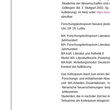
Akademie der Wissenschaften und d
Göttingen. Bd. 3. Stuttgart 2002, Sp. 5
Aufklärung). im Netz unter
https://w
abrufbar.
Forschungskolloquium Neuere deuts
Uhr, SR 19, LuWu
MA: Forschungskolloquium Literaturw
Jahrhundert
MA: Forschungskolloquium Literaturw
Jahrhundert
MA KdA: Literatur und Ästhetik II
Modul MA: Literaturtheorie, Poetolog
MA KdA: Vertiefungsmodul: Deutschsp
Kontext der Aufklärung
Das Kolloquium dient zum einen der
Forschungs- und entstehender Absc
und MA-Arbeiten, Dissertationen, Ha
literarische Neuerscheinungen besp
willkommen.
Studenten, die in nächster Zeit bei
Teilnahme am Kolloquium dringend 