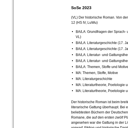
SoSe 2023
(VL) Der historische Roman. Von de
12 (HS IV, LuWu)
BA/LA: Grundfragen der Sprach- u
VL)
BA/LA: Literaturgeschichte (17. J
BA/LA: Literaturgeschichte (17. J
BA/LA: Literatur- und Gattungstheo
BA/LA: Literatur- und Gattungstheo
BA/LA: Themen, Stoffe und Motiv
MA: Themen, Stoffe, Motive
MA: Literaturgeschichte
MA: Literaturtheorie, Poetologie u
MA: Literaturtheorie, Poetologie 
Der historische Roman ist beim breit
literarische Gattung überhaupt. Bei
beliebtesten Büchern der Deutschen“
Romane, die auf den ersten zwölf Pl
angesehen war die Gattung in der Li
vorwarf, Fiktion und historische Dar