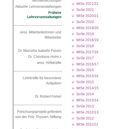
Veröffentlichungen
WiSe 2021/22
Aktuelle Lehrveranstaltungen
SoSe 2021
Frühere
WiSe 2020/21
Lehrveranstaltungen
SoSe 2020
________________________
WiSe 2019/20
wiss. Mitarbeiterinnen und
SoSe 2019
Mitarbeiter
WiSe 2018/19
SoSe 2018
Dr. Marcella Isabelle Fassio
WiSe 2017/18
Dr. Christiane Holm
SoSe 2017
wiss. Hilfskräfte
WiSe 2016/17
________________________
SoSe 2016
WiSe 2015/16
Lehrkräfte für besondere
SoSe 2015
Aufgaben
WiSe 2014/15
SoSe 2014
Dr. Robert Forkel
WiSe 2013/14
________________________
SoSe 2013
Forschungsprojekt gefördert
WiSe 2012/13
von der Fritz Thyssen Stiftung
SoSe 2012
WiSe 2011/12