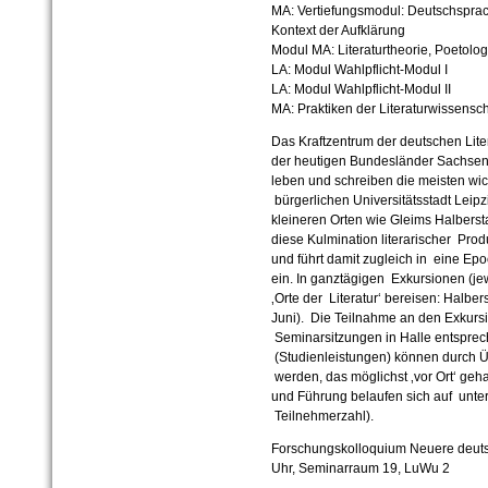
MA: Vertiefungsmodul: Deutschsprach
Kontext der Aufklärung
Modul MA: Literaturtheorie, Poetolog
LA: Modul Wahlpflicht-Modul I
LA: Modul Wahlpflicht-Modul II
MA: Praktiken der Literaturwissensch
Das Kraftzentrum der deutschen Liter
der heutigen Bundesländer Sachsen
leben und schreiben die meisten wich
bürgerlichen Universitätsstadt Leip
kleineren Orten wie Gleims Halbers
diese Kulmination literarischer Prod
und führt damit zugleich in eine E
ein. In ganztägigen Exkursionen (jew
‚Orte der Literatur‘ bereisen: Halbe
Juni). Die Teilnahme an den Exkursio
Seminarsitzungen in Halle entsprec
(Studienleistungen) können durch 
werden, das möglichst ‚vor Ort‘ geha
und Führung belaufen sich auf unte
Teilnehmerzahl).
Forschungskolloquium Neuere deuts
Uhr, Seminarraum 19, LuWu 2