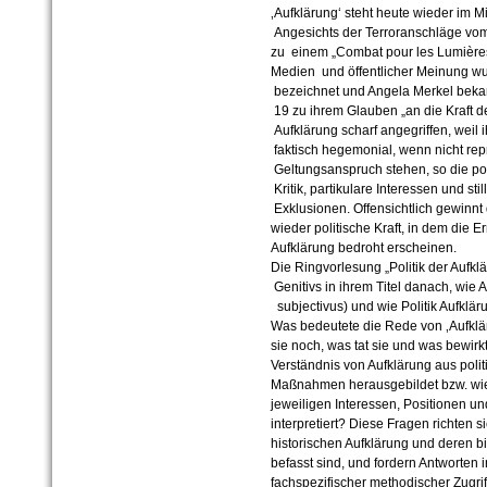
‚Aufklärung‘ steht heute wieder im Mi
Angesichts der Terroranschläge vo
zu einem „Combat pour les Lumièr
Medien und öffentlicher Meinung wur
bezeichnet und Angela Merkel beka
19 zu ihrem Glauben „an die Kraft de
Aufklärung scharf angegriffen, weil
faktisch hegemonial, wenn nicht repr
Geltungsanspruch stehen, so die po
Kritik, partikulare Interessen und s
Exklusionen. Offensichtlich gewinnt
wieder politische Kraft, in dem die 
Aufklärung bedroht erscheinen.
Die Ringvorlesung „Politik der Aufkl
Genitivs in ihrem Titel danach, wie A
subjectivus) und wie Politik Aufkläru
Was bedeutete die Rede von ‚Aufkläru
sie noch, was tat sie und was bewirk
Verständnis von Aufklärung aus pol
Maßnahmen herausgebildet bzw. wie
jeweiligen Interessen, Positionen
interpretiert? Diese Fragen richten s
historischen Aufklärung und deren 
befasst sind, und fordern Antworten
fachspezifischer methodischer Zugrif