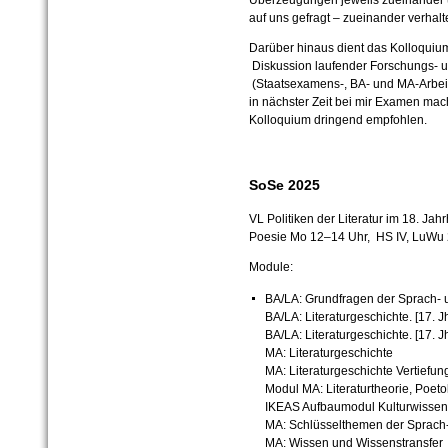
Überzeugungen jeweils zueinander un
auf uns gefragt – zueinander verhal
Darüber hinaus dient das Kolloquium
Diskussion laufender Forschungs- u
(Staatsexamens-, BA- und MA-Arbeite
in nächster Zeit bei mir Examen ma
Kolloquium dringend empfohlen.
SoSe 2025
VL Politiken der Literatur im 18. Jah
Poesie
Mo 12–14 Uhr, HS IV, LuWu 
Module:
BA/LA: Grundfragen der Sprach- u
BA/LA: Literaturgeschichte. [17. 
BA/LA: Literaturgeschichte. [17. J
MA: Literaturgeschichte
MA: Literaturgeschichte Vertiefu
Modul MA: Literaturtheorie, Poeto
IKEAS Aufbaumodul Kulturwissens
MA: Schlüsselthemen der Sprach- 
MA: Wissen und Wissenstransfer