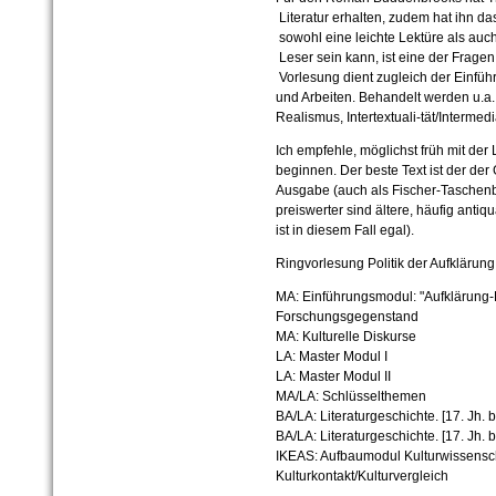
Literatur erhalten, zudem hat ihn 
sowohl eine leichte Lektüre als auc
Leser sein kann, ist eine der Frage
Vorlesung dient zugleich der Einführ
und Arbeiten. Behandelt werden u.a. B
Realismus, Intertextuali-tät/Intermedia
Ich empfehle, möglichst früh mit de
beginnen. Der beste Text ist der de
Ausgabe (auch als Fischer-Taschenb
preiswerter sind ältere, häufig ant
ist in diesem Fall egal).
Ringvorlesung Politik der Aufklärun
MA: Einführungsmodul: "Aufklärung-R
Forschungsgegenstand
MA: Kulturelle Diskurse
LA: Master Modul I
LA: Master Modul II
MA/LA: Schlüsselthemen
BA/LA: Literaturgeschichte. [17. Jh.
BA/LA: Literaturgeschichte. [17. Jh. 
IKEAS: Aufbaumodul Kulturwissensch
Kulturkontakt/Kulturvergleich