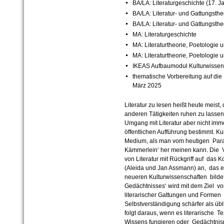
BA/LA: Literaturgeschichte (17. J
BA/LA: Literatur- und Gattungstheo
BA/LA: Literatur- und Gattungstheo
MA: Literaturgeschichte
MA: Literaturtheorie, Poetologie u
MA: Literaturtheorie, Poetologie 
IKEAS Aufbaumodul Kulturwissens
thematische Vorbereitung auf di
März 2025
Literatur zu lesen heißt heute meist, 
anderen Tätigkeiten ruhen zu lassen.
Umgang mit Literatur aber nicht imm
öffentlichen Aufführung bestimmt. Kur
Medium, als man vom heutigen Parade
Kämmerlein‘ her meinen kann. Die V
von Literatur mit Rückgriff auf das 
(Aleida und Jan Assmann) an, das 
neueren Kulturwissenschaften bildet
Gedächtnisses‘ wird mit dem Ziel vor
literarischer Gattungen und Formen 
Selbstverständigung schärfer als übli
folgt daraus, wenn es literarische Te
Wissens fungieren oder Gedächtnis