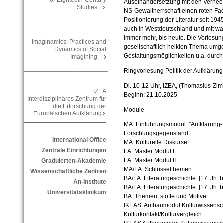
for Eighteeth-Century
Auseinandersetzung mit den Verhee
Studies
NS-Gewaltherrschaft einen roten Fa
________________________
Positionierung der Literatur seit 194
auch in Westdeutschland und mit w
immer mehr, bis heute. Die Vorlesung
Imaginamics: Practices and
gesellschaftlich heiklen Thema umge
Dynamics of Social
Gestaltungsmöglichkeiten u.a. durch
Imagining
________________________
Ringvorlesung Politik der Aufklärun
Di. 10-12 Uhr, IZEA, (Thomasius-Zi
IZEA
Beginn: 21.10.2025
Interdisziplinäres Zentrum für
die Erforschung der
Module
Europäischen Aufklärung
MA: Einführungsmodul: "Aufklärung-R
Forschungsgegenstand
International Office
MA: Kulturelle Diskurse
Zentrale Einrichtungen
LA: Master Modul I
LA: Master Modul II
Graduierten-Akademie
MA/LA: Schlüsselthemen
Wissenschaftliche Zentren
BA/LA: Literaturgeschichte. [17. Jh.
An-Institute
BA/LA: Literaturgeschichte. [17. Jh. 
Universitätsklinikum
BA: Themen, stoffe und Motive
IKEAS: Aufbaumodul Kulturwissensch
Kulturkontakt/Kulturvergleich