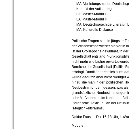
MA: Vertiefungsmodul: Deutschspr
Kontext der Aufklärung
LA: Master-Modul I
LA: Master-Modul II
MA: Deutschsprachige Literatur: L
MA: Kulturelle Diskurse
Politische Fragen sind in jüngster Ze
der Wissenschaft wieder stärker in 
ist der Großepoche gewidmet, in der 
Gesellschaft entstand. 'Funktionsdiffe
nicht mehr wie bisher erwartet wurd
Bereiche der Gesellschaft (Politik, 
erbringt. Damit änderte sich auch das 
wurde dadurch aber nicht weniger 
hinzu, die man in der politischen The
Neubestimmungen dessen, was als ge
grundsätzliche Neubestimmungen im 
oder Maßnahmen im konkreten Fall. 
literarische Texte Teil an der Neuauf
'Möglichkeitsraums'.
Doktor Faustus
Do. 16-18 Uhr, LuW
Module