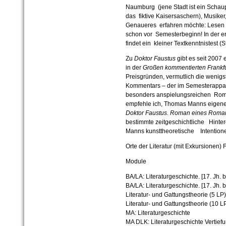
Naumburg (jene Stadt ist ein Schau
das fiktive Kaisersaschern), Musik
Genaueres erfahren möchte: Lesen
schon vor Semesterbeginn! In der er
findet ein kleiner Textkenntnistest (S
Zu
Doktor Faustus
gibt es seit 2007
in der
Großen kommentierten Frankf
Preisgründen, vermutlich die wenig
Kommentars – der im Semesterappara
besonders anspielungsreichen Rom
empfehle ich, Thomas Manns eigen
Doktor Faustus. Roman eines Rom
bestimmte zeitgeschichtliche Hinter
Manns kunsttheoretische Intention
Orte der Literatur (mit Exkursionen)
F
Module
BA/LA: Literaturgeschichte. [17. Jh.
BA/LA: Literaturgeschichte. [17. Jh. 
Literatur- und Gattungstheorie (5 LP)
Literatur- und Gattungstheorie (10 L
MA: Literaturgeschichte
MA DLK: Literaturgeschichte Vertie