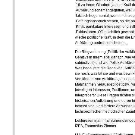
19 zu ihrem Glauben „an die Kraft de
Aufklärung scharf angegriffen, weil
faktisch hegemonial, wenn nicht repr
Geltungsanspruch stehen, so die po
Kritik, partikulare Interessen und s
Exklusionen. Offensichtlich gewinnt
wieder politische Kraft, in dem die 
Aufklärung bedroht erscheinen.
Die Ringvorlesung „Politik der Aufkl
Genitivs in ihrem Titel danach, wie A
subjectivus) und wie Politik Aufkläru
Was bedeutete die Rede von ‚Aufkläru
sie noch, was tat sie und was bewirk
Verständnis von Aufklärung aus pol
Maßnahmen herausgebildet bzw. wie
jeweiligen Interessen, Positionen
interpretiert? Diese Fragen richten s
historischen Aufklärung und deren 
befasst sind, und fordern Antworten
fachspezifischer methodischer Zugrif
Lektüreseminar im Einführungsmodul
IZEA, Thomasius-Zimmer