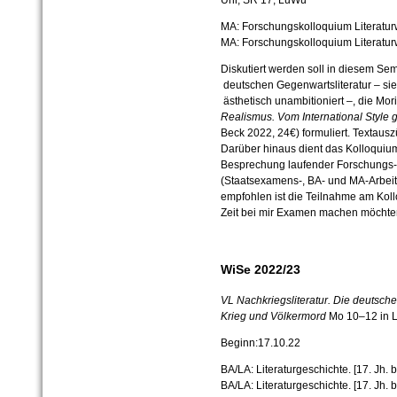
MA: Forschungskolloquium Literatur
MA: Forschungskolloquium Literatur
Diskutiert werden soll in diesem Seme
deutschen Gegenwartsliteratur – sie
ästhetisch unambitioniert –, die Mor
Realismus. Vom International Style
Beck 2022, 24€) formuliert. Textaus
Darüber hinaus dient das Kolloquium
Besprechung laufender Forschungs-
(Staatsexamens-, BA- und MA-Arbeit
empfohlen ist die Teilnahme am Koll
Zeit bei mir Examen machen möchte
WiSe 2022/23
VL Nachkriegsliteratur. Die deutsche
Krieg und Völkermord
Mo 10–12 in 
Beginn:17.10.22
BA/LA: Literaturgeschichte. [17. Jh.
BA/LA: Literaturgeschichte. [17. Jh. 