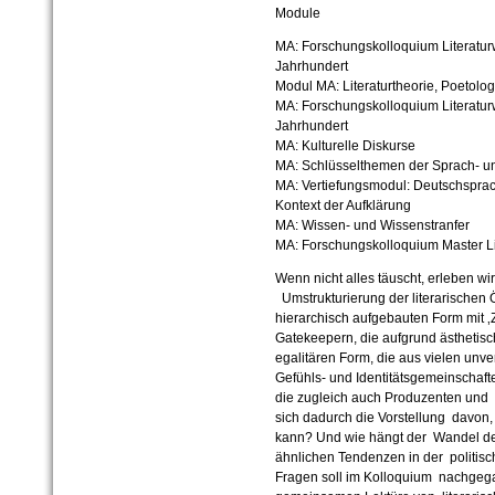
Module
MA: Forschungskolloquium Literaturw
Jahrhundert
Modul MA: Literaturtheorie, Poetolog
MA: Forschungskolloquium Literaturw
Jahrhundert
MA: Kulturelle Diskurse
MA: Schlüsselthemen der Sprach- un
MA: Vertiefungsmodul: Deutschsprach
Kontext der Aufklärung
MA: Wissen- und Wissenstranfer
MA: Forschungskolloquium Master Li
Wenn nicht alles täuscht, erleben w
Umstrukturierung der literarischen 
hierarchisch aufgebauten Form mit ‚
Gatekeepern, die aufgrund ästhetisch
egalitären Form, die aus vielen u
Gefühls- und Identitätsgemeinschaf
die zugleich auch Produzenten und 
sich dadurch die Vorstellung davon, 
kann? Und wie hängt der Wandel der 
ähnlichen Tendenzen in der politis
Fragen soll im Kolloquium nachgeg