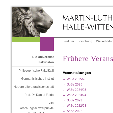
Studium
Forschung
Weiterbildu
Frühere Verans
Die Universität
Fakultäten
Philosophische Fakultät II
Veranstaltungen
Germanistisches Institut
WiSe 2025/26
SoSe 2025
Neuere Literaturwissenschaft
WiSe 2024/25
Prof. Dr. Daniel Fulda
WiSe 2023/24
SoSe 2023
Vita
WiSe 2022/23
Forschungsschwerpunkte
SoSe 2022