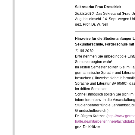
Sekretariat Frau Drosdziok
26.08.2010:
Das Sekretariat (Frau Dr
Aug. bis einschl. 14. Sept. wegen U
gez. Prof. Dr. W. Nell
Hinweise für die Studienanfänger
Sekundarschule, Förderschule mit
11.08.2010:
Bitte nehmen Sie unbedingt die Einf
Semesterbeginn wahr!
Im ersten Semester sollten Sie im F
germanistische Sprach- und Literatu
besuchen (Hinweise siehe Informati
Sprache und Literatur BA 60/90); da
im dritten Semester.
Schnellstmöglich sollten Sie sich im
informieren bzw. in die Veranstaltun
Studienberater für die Lehramtsstud
Grundschulbereich!):
Dr. Jürgen Krätzer (
http://www.germa
halle.de/mitarbeiterinnen/fachdidakti
gez. Dr. Krätzer