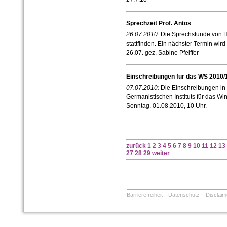
Sprechzeit Prof. Antos
26.07.2010:
Die Sprechstunde von He
stattfinden. Ein nächster Termin wi
26.07. gez. Sabine Pfeiffer
Einschreibungen für das WS 2010/
07.07.2010:
Die Einschreibungen in
Germanistischen Instituts für das Wi
Sonntag, 01.08.2010, 10 Uhr.
zurück
1
2
3
4
5
6
7
8
9
10
11
12
13
27
28
29
weiter
Barrierefreiheit
Datenschutz
Disclaim