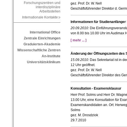
Forschungszentren und
gez. Prof. Dr. W. Nell
interdisziplinäre
Geschäftsführender Direktor d. German
Arbeitsstellen
Internationale Kontakte
Informationen für Studienanfänger
20.09.2010:
Die Einführungsveranst
International Office
von 8.00 bis 10.00 Uhr im Audimax HS
Zentrale Einrichtungen
[ mehr ... ]
Graduierten-Akademie
Wissenschaftliche Zentren
Änderung der Öffnungszeiten des S
An-Institute
15.09.2010:
Das Sekretariat ist in de
Universitätsklinikum
12 Uhr geöffnet.
gez. Prof. Dr. W. Nell
Geschäftsführender Direktor des Germ
Konsultation - Examensklausur
Herr Prof. Solms und Herr Dr. Wagn
13.00 Uhr, eine Konsultation für E
Examenskandidaten an. Ort: Herwegh
Solms
gez. M. Drosdziok
29.7.2010