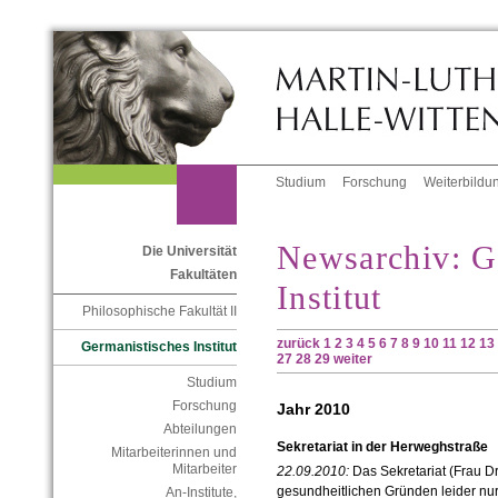
Studium
Forschung
Weiterbildu
Newsarchiv: G
Die Universität
Fakultäten
Institut
Philosophische Fakultät II
zurück
1
2
3
4
5
6
7
8
9
10
11
12
13
Germanistisches Institut
27
28
29
weiter
Studium
Forschung
Jahr 2010
Abteilungen
Sekretariat in der Herweghstraße
Mitarbeiterinnen und
Mitarbeiter
22.09.2010:
Das Sekretariat (Frau Dr
gesundheitlichen Gründen leider nur
An-Institute,