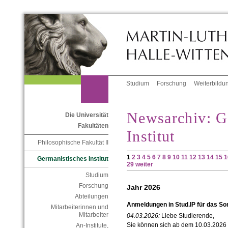
Studium
Forschung
Weiterbildu
Newsarchiv: G
Die Universität
Fakultäten
Institut
Philosophische Fakultät II
1
2
3
4
5
6
7
8
9
10
11
12
13
14
15
1
Germanistisches Institut
29
weiter
Studium
Forschung
Jahr 2026
Abteilungen
Anmeldungen in Stud.IP für das 
Mitarbeiterinnen und
Mitarbeiter
04.03.2026:
Liebe Studierende,
Sie können sich ab dem 10.03.2026 i
An-Institute,