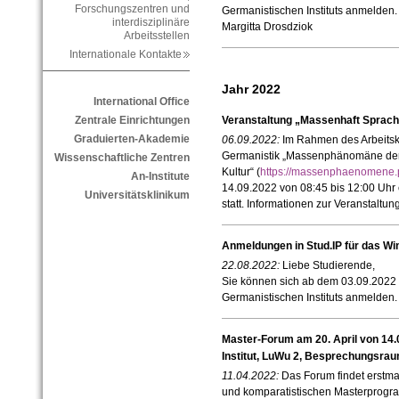
Forschungszentren und
Germanistischen Instituts anmelden.
interdisziplinäre
Margitta Drosdziok
Arbeitsstellen
Internationale Kontakte
Jahr 2022
International Office
Veranstaltung „Massenhaft Sprac
Zentrale Einrichtungen
Graduierten-Akademie
06.09.2022:
Im Rahmen des Arbeitsk
Germanistik „Massenphänomäne der 
Wissenschaftliche Zentren
Kultur“ (
https://massenphaenomene.ph
An-Institute
14.09.2022 von 08:45 bis 12:00 Uhr 
Universitätsklinikum
statt. Informationen zur Veranstaltun
Anmeldungen in Stud.IP für das W
22.08.2022:
Liebe Studierende,
Sie können sich ab dem 03.09.2022 i
Germanistischen Instituts anmelden.
Master-Forum am 20. April von 14.
Institut, LuWu 2, Besprechungsrau
11.04.2022:
Das Forum findet erstma
und komparatistischen Masterprog