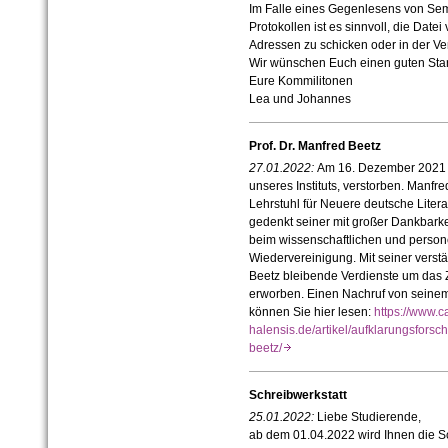
Im Falle eines Gegenlesens von Se
Protokollen ist es sinnvoll, die Dat
Adressen zu schicken oder in der Ve
Wir wünschen Euch einen guten Sta
Eure Kommilitonen
Lea und Johannes
Prof. Dr. Manfred Beetz
27.01.2022:
Am 16. Dezember 2021 is
unseres Instituts, verstorben. Manfr
Lehrstuhl für Neuere deutsche Literat
gedenkt seiner mit großer Dankbark
beim wissenschaftlichen und persone
Wiedervereinigung. Mit seiner verst
Beetz bleibende Verdienste um da
erworben. Einen Nachruf von seinem 
können Sie hier lesen:
https://www.
halensis.de/artikel/aufklarungsforsc
beetz/
Schreibwerkstatt
25.01.2022:
Liebe Studierende,
ab dem 01.04.2022 wird Ihnen die Sc