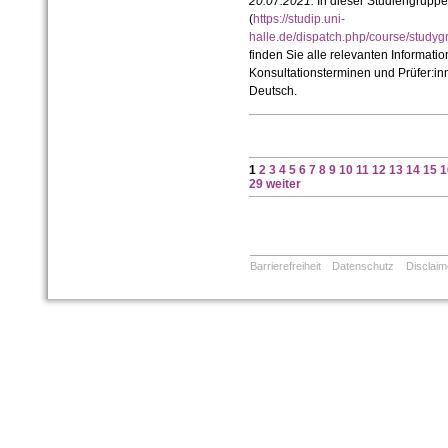
20.07.2021:
In dieser Studiengruppe
(
https://studip.uni-
halle.de/dispatch.php/course/stud
finden Sie alle relevanten Informa
Konsultationsterminen und Prüfer:inne
Deutsch.
1
2
3
4
5
6
7
8
9
10
11
12
13
14
15
1
29
weiter
Barrierefreiheit
Datenschutz
Disclaim