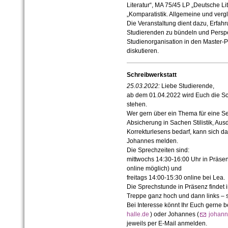
Literatur“, MA 75/45 LP „Deutsche Li
„Komparatistik. Allgemeine und vergl
Die Veranstaltung dient dazu, Erfah
Studierenden zu bündeln und Perspe
Studienorganisation in den Master
diskutieren.
Schreibwerkstatt
25.03.2022:
Liebe Studierende,
ab dem 01.04.2022 wird Euch die Sc
stehen.
Wer gern über ein Thema für eine S
Absicherung in Sachen Stilistik, Aus
Korrekturlesens bedarf, kann sich da
Johannes melden.
Die Sprechzeiten sind:
mittwochs 14:30-16:00 Uhr in Präse
online möglich) und
freitags 14:00-15:30 online bei Lea.
Die Sprechstunde in Präsenz findet 
Treppe ganz hoch und dann links – st
Bei Interesse könnt Ihr Euch gerne b
halle.de
) oder Johannes (
johann
jeweils per E-Mail anmelden.