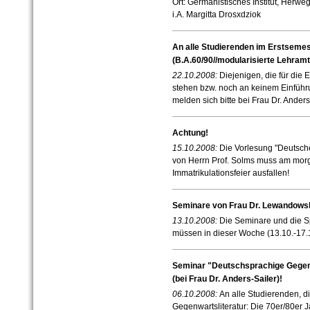
Ort: Germanistisches Institut, Herw
i.A. Margitta Drosxdziok
An alle Studierenden im Erstsemes
(B.A.60/90//modularisierte Lehram
22.10.2008:
Diejenigen, die für die 
stehen bzw. noch an keinem Einfüh
melden sich bitte bei Frau Dr. Anders
Achtung!
15.10.2008:
Die Vorlesung "Deutsche 
von Herrn Prof. Solms muss am mor
Immatrikulationsfeier ausfallen!
Seminare von Frau Dr. Lewandows
13.10.2008:
Die Seminare und die S
müssen in dieser Woche (13.10.-17.1
Seminar "Deutschsprachige Gegenw
(bei Frau Dr. Anders-Sailer)!
06.10.2008:
An alle Studierenden, d
Gegenwartsliteratur: Die 70er/80er 