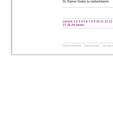
Dr. Rainer Godel zu verbeinbaren.
zurück
1
2
3
4
5
6
7
8
9
10
11
12
13
27
28
29
weiter
Barrierefreiheit
Datenschutz
Disclaim