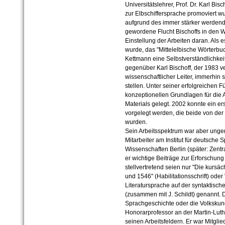
Universitätslehrer, Prof. Dr. Karl Bis
zur Elbschiffersprache promoviert w
aufgrund des immer stärker werdend
gewordene Flucht Bischoffs in den We
Einstellung der Arbeiten daran. Als
wurde, das "Mittelelbische Wörterbuc
Kettmann eine Selbstverständlichkeit
gegenüber Karl Bischoff, der 1983 ve
wissenschaftlicher Leiter, immerhin 
stellen. Unter seiner erfolgreichen
konzeptionellen Grundlagen für die 
Materials gelegt. 2002 konnte ein ers
vorgelegt werden, die beide von de
wurden.
Sein Arbeitsspektrum war aber ungem
Mitarbeiter am Institut für deutsche
Wissenschaften Berlin (später: Zentra
er wichtige Beiträge zur Erforschu
stellvertretend seien nur "Die kurs
und 1546" (Habilitationsschrift) ode
Literatursprache auf der syntaktisc
(zusammen mit J. Schildt) genannt.
Sprachgeschichte oder die Volksku
Honorarprofessor an der Martin-Luthe
seinen Arbeitsfeldern. Er war Mitgli