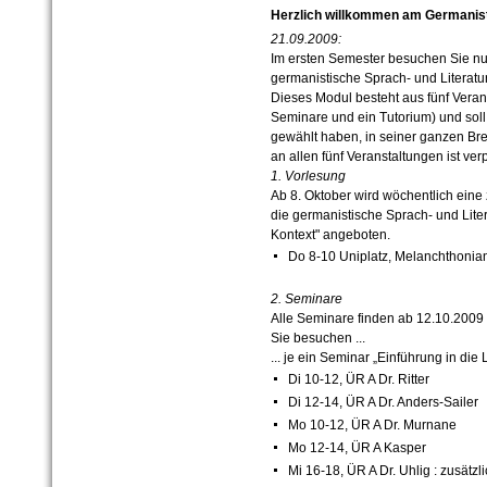
Herzlich willkommen am Germanisti
21.09.2009:
Im ersten Semester besuchen Sie nur
germanistische Sprach- und Literatu
Dieses Modul besteht aus fünf Veran
Seminare und ein Tutorium) und sol
gewählt haben, in seiner ganzen Brei
an allen fünf Veranstaltungen ist verp
1. Vorlesung
Ab 8. Oktober wird wöchentlich eine
die germanistische Sprach- und Lite
Kontext" angeboten.
Do 8-10 Uniplatz, Melanchthoni
2. Seminare
Alle Seminare finden ab 12.10.2009 s
Sie besuchen ...
... je ein Seminar „Einführung in die 
Di 10-12, ÜR A Dr. Ritter
Di 12-14, ÜR A Dr. Anders-Sailer
Mo 10-12, ÜR A Dr. Murnane
Mo 12-14, ÜR A Kasper
Mi 16-18, ÜR A Dr. Uhlig : zusätzl