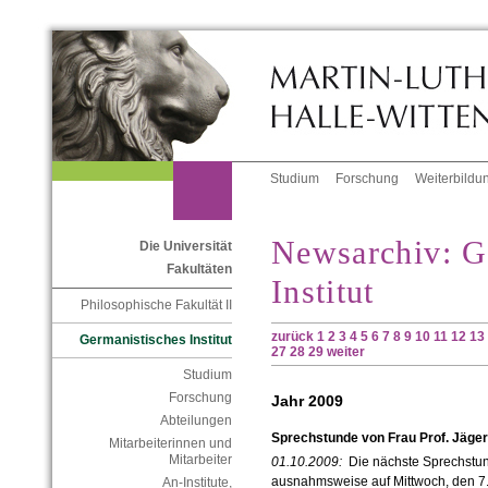
Studium
Forschung
Weiterbildu
Newsarchiv: G
Die Universität
Fakultäten
Institut
Philosophische Fakultät II
zurück
1
2
3
4
5
6
7
8
9
10
11
12
13
Germanistisches Institut
27
28
29
weiter
Studium
Forschung
Jahr 2009
Abteilungen
Sprechstunde von Frau Prof. Jäger
Mitarbeiterinnen und
Mitarbeiter
01.10.2009:
Die nächste Sprechstun
ausnahmsweise auf Mittwoch, den 7.1
An-Institute,