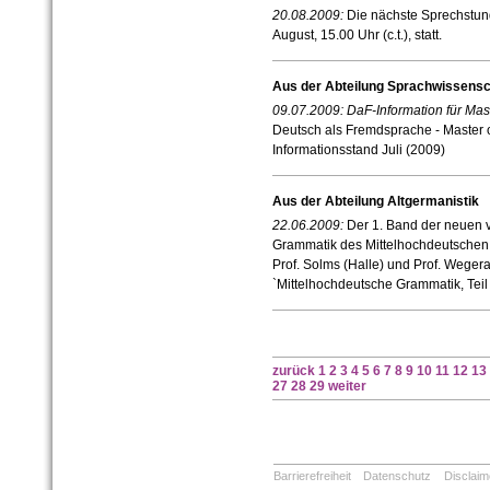
20.08.2009:
Die nächste Sprechstund
August, 15.00 Uhr (c.t.), statt.
Aus der Abteilung Sprachwissensc
09.07.2009:
DaF-
Information für Mas
Deutsch als Fremdsprache - Master o
Informationsstand Juli (2009)
Aus der Abteilung Altgermanistik
22.06.2009:
Der 1. Band der neuen 
Grammatik des Mittelhochdeutschen,
Prof. Solms (Halle) und Prof. Weger
`Mittelhochdeutsche Grammatik, Teil I
zurück
1
2
3
4
5
6
7
8
9
10
11
12
13
27
28
29
weiter
Barrierefreiheit
Datenschutz
Disclaim