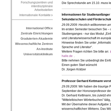
Forschungszentren und
Die Sprechstunde am 15.10. muss lei
interdisziplinäre
Arbeitsstellen
Informationen für Studienanfänge
Internationale Kontakte
Sekundarschulen und Förderschul
29.09.2009:
Herzlich willkommen am 
International Office
Im ersten Semester besuchen Sie – 
Zentrale Einrichtungen
Studienganges - nur das Modul „Einf
und Literaturwissenschaft im europä
Graduierten-Akademie
Hinweise finden Sie unter „Informat
Wissenschaftliche Zentren
Sprache und Literatur“.
An-Institute
Weitere Fragen richten Sie bitte an:
Universitätsklinikum
halle.de
.
Bitte nehmen Sie unbedingt die Einf
Einen guten Start wünscht
Dr. Jürgen Krätzer
Professor Gerhard Kettmann vers
29.09.2009:
Wir haben die traurige P
September der Honorarprofessor des G
Dr. Gerhard Kettmann, bis zuletzt ehr
"Mittelelbischen Wörterbuches" tätig,
Mit der Übernahme dieser Aufgabe 19
wissenschaftlichen Wirkens. Das W