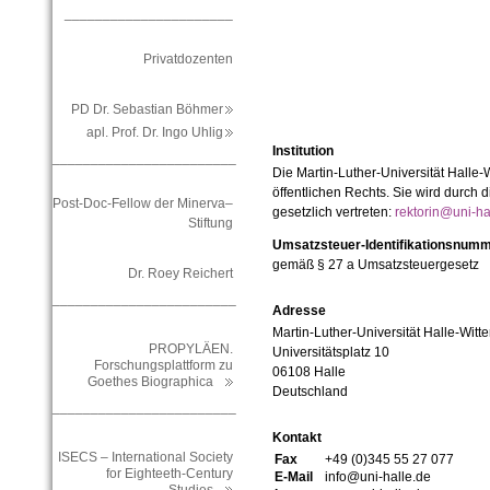
______________________
Privatdozenten
PD Dr. Sebastian Böhmer
apl. Prof. Dr. Ingo Uhlig
Institution
________________________
Die Martin-Luther-Universität Halle-
öffentlichen Rechts. Sie wird durch d
Post-Doc-Fellow der Minerva–
gesetzlich vertreten:
rektorin@uni-ha
Stiftung
Umsatzsteuer-Identifikationsnum
gemäß § 27 a Umsatzsteuergesetz
Dr. Roey Reichert
________________________
Adresse
Martin-Luther-Universität Halle-Witt
PROPYLÄEN.
Universitätsplatz 10
Forschungsplattform zu
06108 Halle
Goethes Biographica
Deutschland
________________________
Kontakt
ISECS – International Society
Fax
+49 (0)345 55 27 077
for Eighteeth-Century
E-Mail
info@uni-halle.de