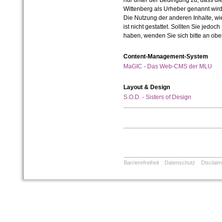
nur unter der Bedingung zu, dass die
Wittenberg als Urheber genannt wird
Die Nutzung der anderen Inhalte, wie
ist nicht gestattet. Sollten Sie jedo
haben, wenden Sie sich bitte an ob
Content-Management-System
MaGIC - Das Web-CMS der MLU
Layout & Design
S.O.D. - Sisters of Design
Barrierefreiheit
Datenschutz
Disclaim