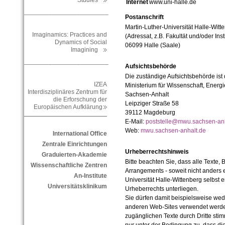
Studies
Internet
www.uni-halle.de
________________________
Postanschrift
Martin-Luther-Universität Halle-Witt
Imaginamics: Practices and
(Adressat, z.B. Fakultät und/oder Inst
Dynamics of Social
06099 Halle (Saale)
Imagining
________________________
Aufsichtsbehörde
Die zuständige Aufsichtsbehörde ist
IZEA
Ministerium für Wissenschaft, Ener
Interdisziplinäres Zentrum für
Sachsen-Anhalt
die Erforschung der
Leipziger Straße 58
Europäischen Aufklärung
39112 Magdeburg
E-Mail:
poststelle@mwu.sachsen-anh
Web:
mwu.sachsen-anhalt.de
International Office
Zentrale Einrichtungen
Urheberrechtshinweis
Graduierten-Akademie
Bitte beachten Sie, dass alle Texte, 
Wissenschaftliche Zentren
Arrangements - soweit nicht anders er
An-Institute
Universität Halle-Wittenberg selbst 
Universitätsklinikum
Urheberrechts unterliegen.
Sie dürfen damit beispielsweise wed
anderen Web-Sites verwendet werde
zugänglichen Texte durch Dritte sti